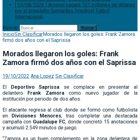
[ 05/08/2026 ]
Arsenal pagará 101 millones de dólares
por el brasileño Guimarães (medios)
Fútbol
Internacional
Buscar:
Inicio
Sin Clasificar
Morados llegaron los goles: Frank Zamora
firmó dos años con el Saprissa
Morados llegaron los goles: Frank
Zamora firmó dos años con el Saprissa
19/10/2022
Ana Lopez
Sin Clasificar
El
Deportivo Saprissa
se complace en presentar al
delantero
Frank Zamora
como nuevo jugador de la
institución por periodo de dos años.
El atacante regresa al club donde se formó como futbolista
en
Divisiones Menores
, tras completar una destacada
campaña con
Guadalupe FC
, donde concretó 15 anotaciones
y acumuló 2.549 minutos de juego.
“Zamora es un buen complemento en la zona delantera de