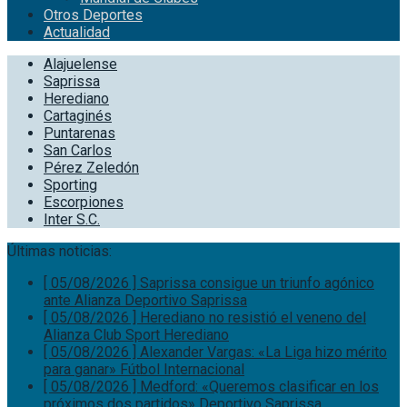
Otros Deportes
Actualidad
Alajuelense
Saprissa
Herediano
Cartaginés
Puntarenas
San Carlos
Pérez Zeledón
Sporting
Escorpiones
Inter S.C.
Últimas noticias:
[ 05/08/2026 ]
Saprissa consigue un triunfo agónico
ante Alianza
Deportivo Saprissa
[ 05/08/2026 ]
Herediano no resistió el veneno del
Alianza
Club Sport Herediano
[ 05/08/2026 ]
Alexander Vargas: «La Liga hizo mérito
para ganar»
Fútbol Internacional
[ 05/08/2026 ]
Medford: «Queremos clasificar en los
próximos dos partidos»
Deportivo Saprissa