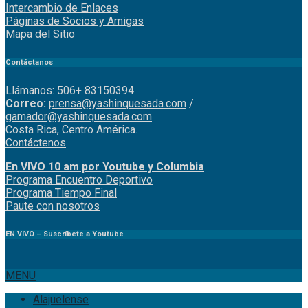
Intercambio de Enlaces
Páginas de Socios y Amigas
Mapa del Sitio
Contáctanos
Llámanos: 506+ 83150394
Correo:
prensa@yashinquesada.com
/
gamador@yashinquesada.com
Costa Rica, Centro América.
Contáctenos
En VIVO 10 am por Youtube y Columbia
Program
a
Encuentro
Deportivo
Programa Tiempo Final
Paute
con
nosotr
os
EN VIVO – Suscríbete a Youtube
MENU
Alajuelense