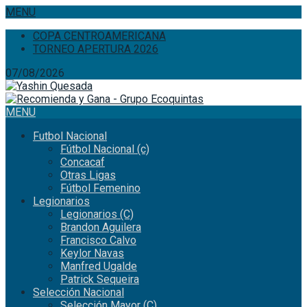
MENU
COPA CENTROAMERICANA
TORNEO APERTURA 2026
07/08/2026
MENU
Futbol Nacional
Fútbol Nacional (c)
Concacaf
Otras Ligas
Fútbol Femenino
Legionarios
Legionarios (C)
Brandon Aguilera
Francisco Calvo
Keylor Navas
Manfred Ugalde
Patrick Sequeira
Selección Nacional
Selección Mayor (C)