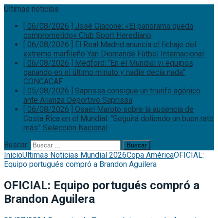
Últimas noticias:
[ 06/08/2026 ]
José Giacone: «El panorama queda
comprometido»
Club Sport Herediano
[ 06/08/2026 ]
El Real Madrid anuncia el fichaje del
extremo marfileño Yan Diomandé
Fútbol Internacional
[ 06/08/2026 ]
Medford: “En el Mundial vi equipos
ganando en el último minuto y nadie decía nada”
CONCACAF
[ 05/08/2026 ]
Saprissa consigue un triunfo agónico
ante Alianza
Deportivo Saprissa
[ 06/08/2026 ]
Osael Maroto sobre la ausencia de
Costa Rica en el Mundial: “Seguirá doliendo un buen rato
más”
Selección Nacional
Buscar:
Inicio
Ultimas Noticias Mundial 2026
Copa América
OFICIAL:
Equipo portugués compró a Brandon Aguilera
OFICIAL: Equipo portugués compró a
Brandon Aguilera