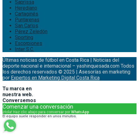
Saprissa
Herediano
Cartaginés
Puntarenas
San Carlos
Pérez Zeledón
Sporting
Escorpiones
Inter S.C.
Últimas noticias de fútbol en Costa Rica | Noticias del
deporte nacional e internacional – yashinquesada.com Todos
los derechos reservados © 2025 | Asesorías en marketing
por
Expertos en Marketing Digital Costa Rica
Tu marca en
nuestra web.
Conversemos
Comenzar una conversación
¡Hola! Haz clic abajo para conversar por
WhatsApp
El equipo suele responder en unos minutos.
WhatsApp Principal