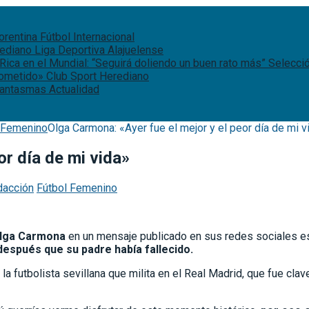
iorentina
Fútbol Internacional
rediano
Liga Deportiva Alajuelense
Rica en el Mundial: “Seguirá doliendo un buen rato más”
Selecci
rometido»
Club Sport Herediano
 fantasmas
Actualidad
 Femenino
Olga Carmona: «Ayer fue el mejor y el peor día de mi v
or día de mi vida»
dacción
Fútbol Femenino
lga Carmona
en un mensaje publicado en sus redes sociales este
 después que su padre había fallecido.
 futbolista sevillana que milita en el Real Madrid, que fue clave