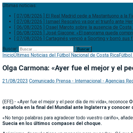
Últimas noticias:
[ 07/08/2026 ]
El Real Madrid cede a Mastantuono a la F
[ 07/08/2026 ]
Ismael Rescalvo va por el triunfo ante He
[ 06/08/2026 ]
Osael Maroto sobre la ausencia de Costa 
[ 06/08/2026 ]
José Giacone: «El panorama queda comp
[ 07/08/2026 ]
Cartaginés venció a Sporting y borró sus
Buscar:
Inicio
Últimas Noticias del Fútbol Nacional de Costa Rica
Fútbol
Olga Carmona: «Ayer fue el mejor y el pe
21/08/2023
Comunicado Prensa - Internacional - Agencias Re
(EFE).- «Ayer fue el mejor y el peor día de mi vida», reconoce
O
española en la final del Mundial ante Inglaterra y conocer
«No tengo palabras para agradecer todo vuestro cariño», añade la
Suecia en los últimos compases del choque.