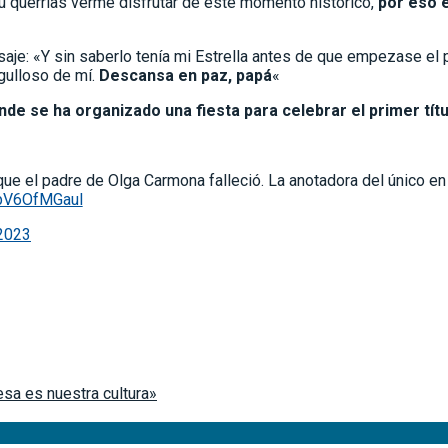
ú querrías verme disfrutar de este momento histórico,
por eso 
saje: «Y sin saberlo tenía mi Estrella antes de que empezase el 
gulloso de mí.
Descansa en paz, papá
«
onde se ha organizado una fiesta para celebrar el primer tít
e el padre de Olga Carmona falleció. La anotadora del único en 
/pV6OfMGaul
 2023
sa es nuestra cultura»