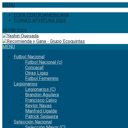
MENU
COPA CENTROAMERICANA
TORNEO APERTURA 2026
08/08/2026
MENU
Futbol Nacional
Fútbol Nacional (c)
Concacaf
Otras Ligas
Fútbol Femenino
Legionarios
Legionarios (C)
Brandon Aguilera
Francisco Calvo
Keylor Navas
Manfred Ugalde
Patrick Sequeira
Selección Nacional
Selección Mayor (C)