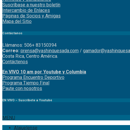
Suscríbase a nuestro boletín
Intercambio de Enlaces
Páginas de Socios y Amigas
Mapa del Sitio
Contáctanos
Llámanos: 506+ 83150394
Correo:
prensa@yashinquesada.com
/
gamador@yashinquesa
Costa Rica, Centro América.
Contáctenos
En VIVO 10 am por Youtube y Columbia
Program
a
Encuentro
Deportivo
Programa Tiempo Final
Paute
con
nosotr
os
EN VIVO – Suscríbete a Youtube
MENU
Alajuelense