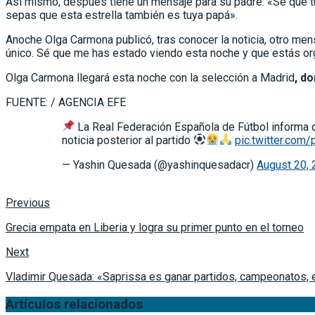
Así mismo, después tiene un mensaje para su padre: «Sé que t
sepas que esta estrella también es tuya papá».
Anoche Olga Carmona publicó, tras conocer la noticia, otro men
único. Sé que me has estado viendo esta noche y que estás or
Olga Carmona llegará esta noche con la selección a Madrid
, d
FUENTE: / AGENCIA EFE
La Real Federación Española de Fútbol informa qu
noticia posterior al partido
pic.twitter.com
— Yashin Quesada (@yashinquesadacr)
August 20,
Previous
Grecia empata en Liberia y logra su primer punto en el torneo
Next
Vladimir Quesada: «Saprissa es ganar partidos, campeonatos, e
Artículos relacionados