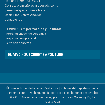
Llámanos: 506+ 83150394
Correo:
prensa@yashinquesada.com
/
gamador@yashinquesada.com
Costa Rica, Centro América.
Contáctenos
En VIVO 10 am por Youtube y Columbia
Program
a
Encuentro
Deportivo
Programa Tiempo Final
Paute
con
nosotr
os
EN VIVO – SUSCRÍBETE A YOUTUBE
Últimas noticias de fútbol en Costa Rica | Noticias del deporte nacional
e internacional – yashinquesada.com Todos los derechos reservados
© 2025 | Asesorías en marketing por
Expertos en Marketing Digital
Costa Rica