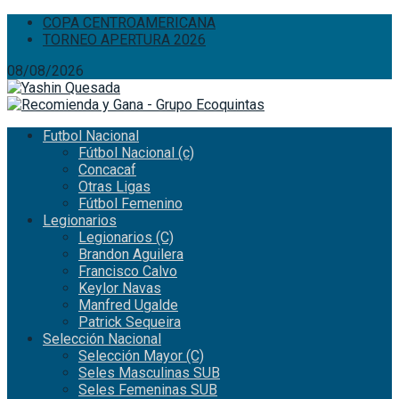
COPA CENTROAMERICANA
TORNEO APERTURA 2026
08/08/2026
Futbol Nacional
Fútbol Nacional (c)
Concacaf
Otras Ligas
Fútbol Femenino
Legionarios
Legionarios (C)
Brandon Aguilera
Francisco Calvo
Keylor Navas
Manfred Ugalde
Patrick Sequeira
Selección Nacional
Selección Mayor (C)
Seles Masculinas SUB
Seles Femeninas SUB