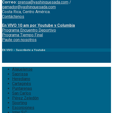
Correo:
prensa@yashinquesada.com
/
gamador@yashinquesada.com
Costa Rica, Centro América.
Contáctenos
En VIVO 10 am por Youtube y Columbia
Program
a
Encuentro
Deportivo
Programa Tiempo Final
Paute
con
nosotr
os
EN VIVO – Suscríbete a Youtube
Alajuelense
Saprissa
Herediano
Cartaginés
Puntarenas
San Carlos
Pérez Zeledón
Sporting
Escorpiones
Inter S.C.