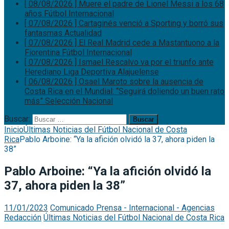
[ 08/08/2026 ]
Muere el padre de Lionel Messi a los 68
años
Fútbol Internacional
[ 07/08/2026 ]
Cartaginés venció a Sporting y borró sus
fantasmas
Actualidad
[ 07/08/2026 ]
El Real Madrid cede a Mastantuono a la
Fiorentina
Fútbol Internacional
[ 07/08/2026 ]
Ismael Rescalvo va por el triunfo ante
Herediano
Liga Deportiva Alajuelense
[ 06/08/2026 ]
Osael Maroto sobre la ausencia de
Costa Rica en el Mundial: “Seguirá doliendo un buen rato
más”
Selección Nacional
Buscar:
Inicio
Últimas Noticias del Fútbol Nacional de Costa
Rica
Pablo Arboine: “Ya la afición olvidó la 37, ahora piden la
38”
Pablo Arboine: “Ya la afición olvidó la
37, ahora piden la 38”
11/01/2023
Comunicado Prensa - Internacional - Agencias
Redacción
Últimas Noticias del Fútbol Nacional de Costa Rica