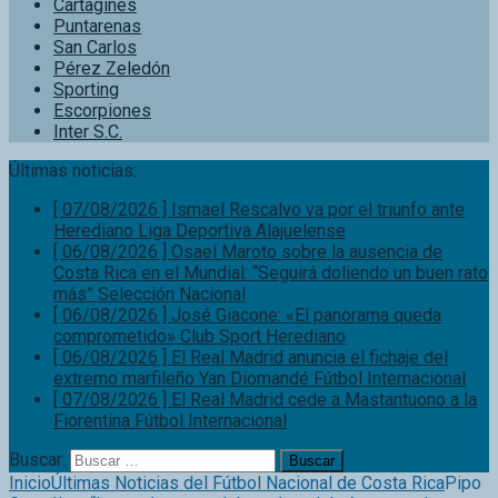
Cartaginés
Puntarenas
San Carlos
Pérez Zeledón
Sporting
Escorpiones
Inter S.C.
Últimas noticias:
[ 07/08/2026 ]
Ismael Rescalvo va por el triunfo ante
Herediano
Liga Deportiva Alajuelense
[ 06/08/2026 ]
Osael Maroto sobre la ausencia de
Costa Rica en el Mundial: “Seguirá doliendo un buen rato
más”
Selección Nacional
[ 06/08/2026 ]
José Giacone: «El panorama queda
comprometido»
Club Sport Herediano
[ 06/08/2026 ]
El Real Madrid anuncia el fichaje del
extremo marfileño Yan Diomandé
Fútbol Internacional
[ 07/08/2026 ]
El Real Madrid cede a Mastantuono a la
Fiorentina
Fútbol Internacional
Buscar:
Inicio
Últimas Noticias del Fútbol Nacional de Costa Rica
Pipo
González: “Los goles se celebran, lo celebré con mucho