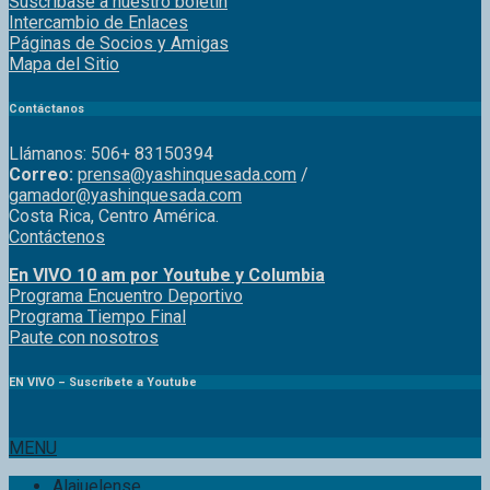
Intercambio de Enlaces
Páginas de Socios y Amigas
Mapa del Sitio
Contáctanos
Llámanos: 506+ 83150394
Correo:
prensa@yashinquesada.com
/
gamador@yashinquesada.com
Costa Rica, Centro América.
Contáctenos
En VIVO 10 am por Youtube y Columbia
Program
a
Encuentro
Deportivo
Programa Tiempo Final
Paute
con
nosotr
os
EN VIVO – Suscríbete a Youtube
MENU
Alajuelense