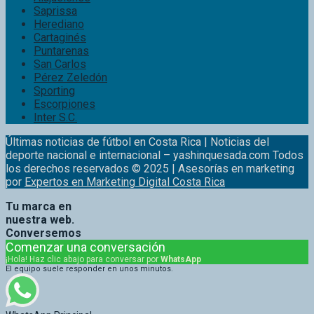
Saprissa
Herediano
Cartaginés
Puntarenas
San Carlos
Pérez Zeledón
Sporting
Escorpiones
Inter S.C.
Últimas noticias de fútbol en Costa Rica | Noticias del
deporte nacional e internacional – yashinquesada.com Todos
los derechos reservados © 2025 | Asesorías en marketing
por
Expertos en Marketing Digital Costa Rica
Tu marca en
nuestra web.
Conversemos
Comenzar una conversación
¡Hola! Haz clic abajo para conversar por
WhatsApp
El equipo suele responder en unos minutos.
WhatsApp Principal