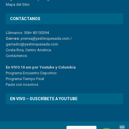
Mapa del Sitio
CONTÁCTANOS
Llámanos: 506+ 83150394
Correo:
prensa@yashinquesada.com
/
gamador@yashinquesada.com
Costa Rica, Centro América.
Contáctenos
En VIVO 10 am por Youtube y Columbia
Program
a
Encuentro
Deportivo
Programa Tiempo Final
Paute
con
nosotr
os
EN VIVO – SUSCRÍBETE A YOUTUBE