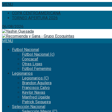
MENU
COPA CENTROAMERICANA
TORNEO APERTURA 2026
06/08/2026
MENU
Futbol Nacional
Fútbol Nacional (c)
Concacaf
Otras Ligas
Fútbol Femenino
Legionarios
Legionarios (C)
Brandon Aguilera
Francisco Calvo
Keylor Navas
Manfred Ugalde
Patrick Sequeira
Selección Nacional
Selección Mayor (C)