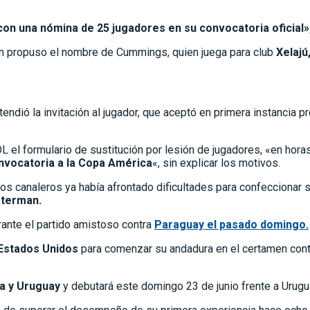
n una nómina de 25 jugadores en su convocatoria oficial», 
en propuso el nombre de Cummings, quien juega para club
Xelajú
dió la invitación al jugador, que aceptó en primera instancia pr
OL el formulario de sustitución por lesión de jugadores, «en ho
nvocatoria a la Copa América
«, sin explicar los motivos.
los canaleros ya había afrontado dificultades para confeccionar 
aterman.
rante el partido amistoso contra
Paraguay el pasado domingo.
Estados Unidos
para comenzar su andadura en el certamen conti
ia y Uruguay
y debutará este domingo 23 de junio frente a Urugu