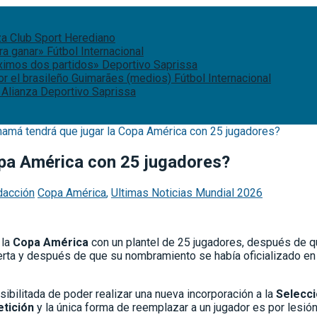
za
Club Sport Herediano
ara ganar»
Fútbol Internacional
óximos dos partidos»
Deportivo Saprissa
or el brasileño Guimarães (medios)
Fútbol Internacional
 Alianza
Deportivo Saprissa
amá tendrá que jugar la Copa América con 25 jugadores?
opa América con 25 jugadores?
dacción
Copa América
,
Ultimas Noticias Mundial 2026
 la
Copa América
con un plantel de 25 jugadores, después de 
oferta y después de que su nombramiento se había oficializado 
bilitada de poder realizar una nueva incorporación a la
Selecci
tición
y la única forma de reemplazar a un jugador es por lesi