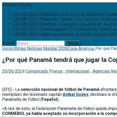
Últimas noticias:
[ 05/08/2026 ]
Herediano no resistió el veneno del Alian
[ 05/08/2026 ]
Alexander Vargas: «La Liga hizo mérito p
[ 05/08/2026 ]
Medford: «Queremos clasificar en los pr
[ 05/08/2026 ]
Arsenal pagará 101 millones de dólares p
[ 05/08/2026 ]
Saprissa consigue un triunfo agónico ante
Buscar:
Inicio
Ultimas Noticias Mundial 2026
Copa América
¿Por qué Pan
¿Por qué Panamá tendrá que jugar la C
20/06/2024
Comunicado Prensa - Internacional - Agencias Re
(EFE).- La
selección nacional de fútbol de Panamá
afrontará
reemplazo del lesionado capitán
Aníbal Godoy
, declinara la 
Panameña de Fútbol (
Fepafut
).
«A raíz de esto, la Federación Panameña de Fútbol queda imposi
CONMEBOL ya había aceptado su incorporación a la compe