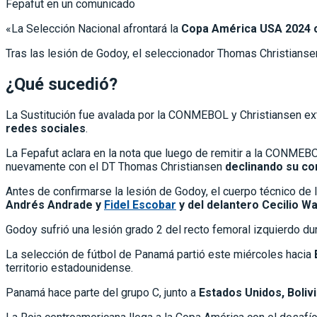
Fepafut en un comunicado
«La Selección Nacional afrontará la
Copa América USA 2024 co
Tras las lesión de Godoy, el seleccionador Thomas Christians
¿Qué sucedió?
La Sustitución fue avalada por la CONMEBOL y Christiansen exten
redes sociales
.
La Fepafut aclara en la nota que luego de remitir a la CONMEB
nuevamente con el DT Thomas Christiansen
declinando su co
Antes de confirmarse la lesión de Godoy, el cuerpo técnico de 
Andrés Andrade y
Fidel Escobar
y del delantero Cecilio W
Godoy sufrió una lesión grado 2 del recto femoral izquierdo du
La selección de fútbol de Panamá partió este miércoles hacia
territorio estadounidense.
Panamá hace parte del grupo C, junto a
Estados Unidos, Boliv