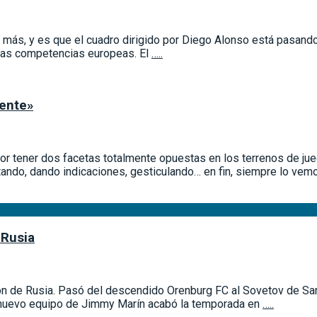
aún más, y es que el cuadro dirigido por Diego Alonso está pasa
 las competencias europeas. El
…..
mente»
or tener dos facetas totalmente opuestas en los terrenos de jue
itando, dando indicaciones, gesticulando… en fin, siempre lo ve
 Rusia
isión de Rusia. Pasó del descendido Orenburg FC al Sovetov de 
El nuevo equipo de Jimmy Marín acabó la temporada en
…..