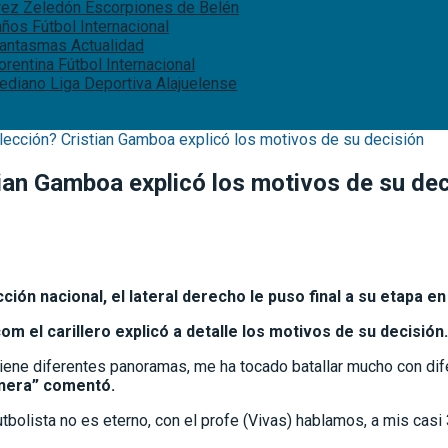
érez Zeledón
Escorpiones de Belén
 años
Fútbol Internacional
 fantasmas
Actualidad
iorentina
Fútbol Internacional
rediano
Liga Deportiva Alajuelense
elección? Cristian Gamboa explicó los motivos de su decisión
tian Gamboa explicó los motivos de su de
ección nacional, el lateral derecho le puso final a su etapa
 el carillero explicó a detalle los motivos de su decisión.
tiene diferentes panoramas, me ha tocado batallar mucho con di
anera” comentó.
tbolista no es eterno, con el profe (Vivas) hablamos, a mis casi 