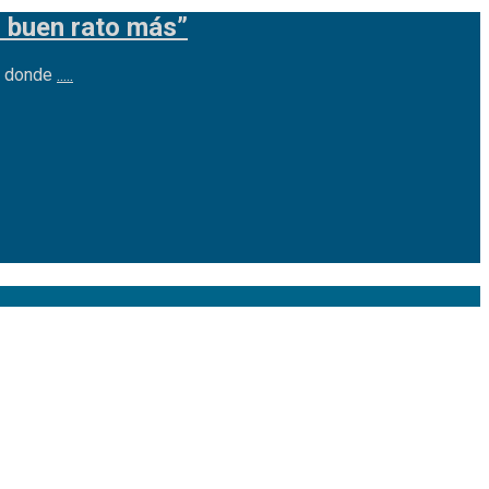
n buen rato más”
vo donde
.....