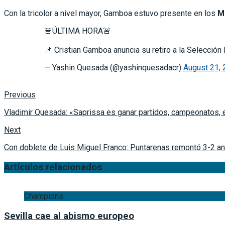
Con la tricolor a nivel mayor, Gamboa estuvo presente en los
M
🚨ÚLTIMA HORA🚨
📌 Cristian Gamboa anuncia su retiro a la Selección
— Yashin Quesada (@yashinquesadacr)
August 21,
Previous
Vladimir Quesada: «Saprissa es ganar partidos, campeonatos, e
Next
Con doblete de Luis Miguel Franco: Puntarenas remontó 3-2 a
Artículos relacionados
Champions
Sevilla cae al abismo europeo