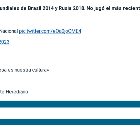
undiales de Brasil 2014 y Rusia 2018. No jugó el más recien
 Nacional
pic.twitter.com/eOa0joCME4
 2023
sa es nuestra cultura»
nte Herediano