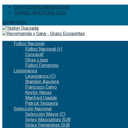
COPA CENTROAMERICANA
TORNEO APERTURA 2026
09/08/2026
Futbol Nacional
Fútbol Nacional (c)
Concacaf
Otras Ligas
Fútbol Femenino
Legionarios
Legionarios (C)
Brandon Aguilera
Francisco Calvo
Keylor Navas
Manfred Ugalde
Patrick Sequeira
Selección Nacional
Selección Mayor (C)
Seles Masculinas SUB
Seles Femeninas SUB