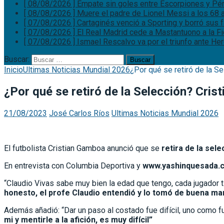
[ 08/08/2026 ]
Empate sin goles entre Escorpiones y P
[ 08/08/2026 ]
Muere el padre de Lionel Messi a los 68
[ 07/08/2026 ]
Cartaginés venció a Sporting y borró sus
[ 07/08/2026 ]
El Real Madrid cede a Mastantuono a la F
[ 07/08/2026 ]
Ismael Rescalvo va por el triunfo ante He
Buscar:
Inicio
Ultimas Noticias Mundial 2026
¿Por qué se retiró de la S
¿Por qué se retiró de la Selección? Cris
21/08/2023
José Carlos Ríos
Ultimas Noticias Mundial 2026
El futbolista Cristian Gamboa anunció que se
retira de la sel
En entrevista con Columbia Deportiva y
www.yashinquesada.com
“Claudio Vivas sabe muy bien la edad que tengo, cada jugador 
honesto, el profe Claudio entendió y lo tomó de buena m
Además añadió: “Dar un paso al costado fue difícil, uno como fu
mi y mentirle a la afición, es muy difícil”