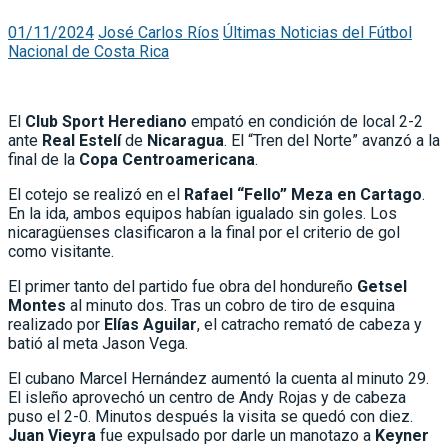
01/11/2024
José Carlos Ríos
Últimas Noticias del Fútbol
Nacional de Costa Rica
El
Club Sport Herediano
empató en condición de local 2-2
ante
Real Estelí
de
Nicaragua
. El “Tren del Norte” avanzó a la
final de la
Copa Centroamericana
.
El cotejo se realizó en el
Rafael “Fello” Meza en Cartago
.
En la ida, ambos equipos habían igualado sin goles. Los
nicaragüenses clasificaron a la final por el criterio de gol
como visitante.
El primer tanto del partido fue obra del hondureño
Getsel
Montes
al minuto dos. Tras un cobro de tiro de esquina
realizado por
Elías Aguilar
, el catracho remató de cabeza y
batió al meta Jason Vega.
El cubano Marcel Hernández aumentó la cuenta al minuto 29.
El isleño aprovechó un centro de Andy Rojas y de cabeza
puso el 2-0. Minutos después la visita se quedó con diez.
Juan Vieyra
fue expulsado por darle un manotazo a
Keyner