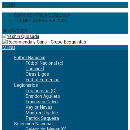
MENU
COPA CENTROAMERICANA
TORNEO APERTURA 2026
06/08/2026
MENU
Futbol Nacional
Fútbol Nacional (c)
Concacaf
Otras Ligas
Fútbol Femenino
Legionarios
Legionarios (C)
Brandon Aguilera
Francisco Calvo
Keylor Navas
Manfred Ugalde
Patrick Sequeira
Selección Nacional
Selección Mayor (C)