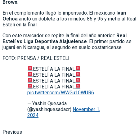
Brown
.
En el complemento llegó lo impensado. El mexicano
Ivan
Ochoa
anotó un doblete a los minutos 86 y 95 y metió al Real
Estelí en la final.
Con este marcador se repite la final del año anterior:
Real
Estelí vs Liga Deportiva Alajuelense
. El primer partido se
jugará en Nicaragua, el segundo en suelo costarricense.
FOTO: PRENSA / REAL ESTELI
ESTELÍ A LA FINAL
ESTELÍ A LA FINAL
ESTELÍ A LA FINAL
ESTELÍ A LA FINAL
pic.twitter.com/WWGu10WUR6
— Yashin Quesada
(@yashinquesadacr)
November 1,
2024
Previous