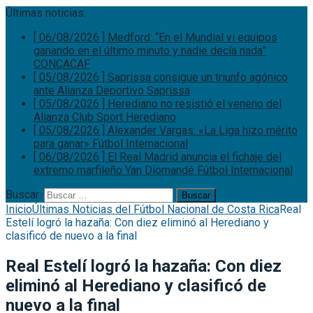
Últimas noticias:
[ 06/08/2026 ]
Medford: “En el Mundial vi equipos
ganando en el último minuto y nadie decía nada”
CONCACAF
[ 05/08/2026 ]
Saprissa consigue un triunfo agónico
ante Alianza
Deportivo Saprissa
[ 05/08/2026 ]
Herediano no resistió el veneno del
Alianza
Club Sport Herediano
[ 05/08/2026 ]
Alexander Vargas: «La Liga hizo mérito
para ganar»
Fútbol Internacional
[ 06/08/2026 ]
El Real Madrid anuncia el fichaje del
extremo marfileño Yan Diomandé
Fútbol Internacional
Buscar:
Inicio
Últimas Noticias del Fútbol Nacional de Costa Rica
Real
Estelí logró la hazaña: Con diez eliminó al Herediano y
clasificó de nuevo a la final
Real Estelí logró la hazaña: Con diez
eliminó al Herediano y clasificó de
nuevo a la final