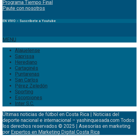
Programa Tiempo Final
Paute
con
nosotr
os
EN VIVO – Suscríbete a Youtube
MENU
Alajuelense
Saprissa
Herediano
Cartaginés
Puntarenas
San Carlos
Pérez Zeledón
Sporting
Escorpiones
Inter S.C.
Últimas noticias de fútbol en Costa Rica | Noticias del
deporte nacional e internacional – yashinquesada.com Todos
los derechos reservados © 2025 | Asesorías en marketing
por
Expertos en Marketing Digital Costa Rica