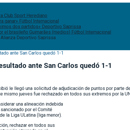
za
Club Sport Herediano
ara ganar»
Fútbol Internacional
óximos dos partidos»
Deportivo Saprissa
or el brasileño Guimarães (medios)
Fútbol Internacional
 Alianza
Deportivo Saprissa
ltado ante San Carlos quedó 1-1
resultado ante San Carlos quedó 1-1
ibió le llegó una solicitud de adjudicación de puntos por parte d
este mismo jueves fue rechazado en todos sus extremos por la 
siderar una alineación indebida
e sancionado por el Comité
de la Liga ULatina (liga menor).
ición, rechazar en todos sus