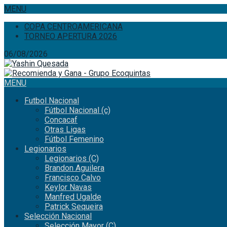
MENU
COPA CENTROAMERICANA
TORNEO APERTURA 2026
06/08/2026
MENU
Futbol Nacional
Fútbol Nacional (c)
Concacaf
Otras Ligas
Fútbol Femenino
Legionarios
Legionarios (C)
Brandon Aguilera
Francisco Calvo
Keylor Navas
Manfred Ugalde
Patrick Sequeira
Selección Nacional
Selección Mayor (C)