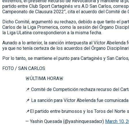
extremos, el presente Recurso de Revocatoria y mantiene la p
partido entre Club Sport Cartaginés vrs A.D San Carlos, corresp
Campeonato de Clausura 2022”, cita el acuerdo del Comité de
Dicho Comité, argumentó su rechazo, debido a que tanto el par
Carlos de la Liga Promerica, como la sesión del Órgano Disci
la Liga ULatina correspondieron a la misma fecha.
Aunado a lo anterior, la sanción interpuesta al Víctor Abelend
ya que no tenía certeza de los acuerdos del Órgano Disciplinar
Por lo tanto, se mantiene el punto para Cartaginés y San Carlos
FOTO / SAN CARLOS
🚨ÚLTIMA HORA🚨
📌 Comité de Competición rechaza recurso del Car
📌 La sanción para Víctor Abelenda fue comunicada
📌El partido entre brumosos y los Toros del Norte 
— Yashin Quesada (@yashinquesadacr)
March 10, 