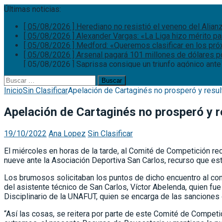
Últimas noticias:
[ 05/08/2026 ]
Herediano no resistió el veneno del Alian
[ 05/08/2026 ]
Alexander Vargas: «La Liga hizo mérito p
[ 05/08/2026 ]
Medford: «Queremos clasificar en los pr
[ 05/08/2026 ]
Arsenal pagará 101 millones de dólares p
[ 05/08/2026 ]
Saprissa consigue un triunfo agónico ante
Buscar:
Inicio
Sin Clasificar
Apelación de Cartaginés no prosperó y resu
Apelación de Cartaginés no prosperó y 
19/10/2022
Ana Lopez
Sin Clasificar
El miércoles en horas de la tarde, al Comité de Competición rec
nueve ante la Asociación Deportiva San Carlos, recurso que 
Los brumosos solicitaban los puntos de dicho encuentro al con
del asistente técnico de San Carlos, Víctor Abelenda, quien fu
Disciplinario de la UNAFUT, quien se encarga de las sanciones 
“Así las cosas, se reitera por parte de este Comité de Compet