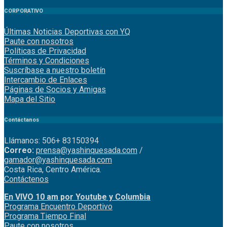
CORPORATIVO
Últimas Noticias Deportivas con YQ
Paute con nosotros
Políticas de Privacidad
Términos y Condiciones
Suscríbase a nuestro boletín
Intercambio de Enlaces
Páginas de Socios y Amigas
Mapa del Sitio
Contáctanos
Llámanos: 506+ 83150394
Correo:
prensa@yashinquesada.com
/
gamador@yashinquesada.com
Costa Rica, Centro América.
Contáctenos
En VIVO 10 am por Youtube y Columbia
Program
a
Encuentro
Deportivo
Programa Tiempo Final
Paute
con
nosotr
os