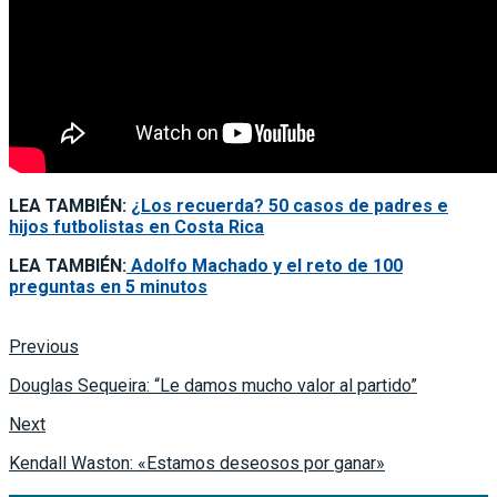
LEA TAMBIÉN:
¿Los recuerda? 50 casos de padres e
hijos futbolistas en Costa Rica
LEA TAMBIÉN:
Adolfo Machado y el reto de 100
preguntas en 5 minutos
Previous
Douglas Sequeira: “Le damos mucho valor al partido”
Next
Kendall Waston: «Estamos deseosos por ganar»