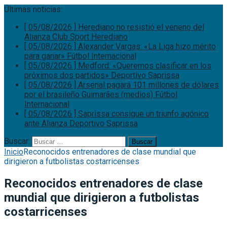
Últimas noticias:
[ 05/08/2026 ]
Herediano no resistió el veneno del
Alianza
Club Sport Herediano
[ 05/08/2026 ]
Alexander Vargas: «La Liga hizo mérito
para ganar»
Fútbol Internacional
[ 05/08/2026 ]
Medford: «Queremos clasificar en los
próximos dos partidos»
Deportivo Saprissa
[ 05/08/2026 ]
Arsenal pagará 101 millones de dólares
por el brasileño Guimarães (medios)
Fútbol
Internacional
[ 05/08/2026 ]
Saprissa consigue un triunfo agónico
ante Alianza
Deportivo Saprissa
Buscar:
Inicio
Reconocidos entrenadores de clase mundial que
dirigieron a futbolistas costarricenses
Reconocidos entrenadores de clase
mundial que dirigieron a futbolistas
costarricenses