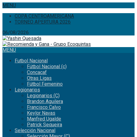
MENU
COPA CENTROAMERICANA
TORNEO APERTURA 2026
06/08/2026
MENU
Futbol Nacional
Fútbol Nacional (c)
Concacaf
Otras Ligas
Fútbol Femenino
Legionarios
Legionarios (C)
Brandon Aguilera
Francisco Calvo
Keylor Navas
Manfred Ugalde
Patrick Sequeira
Selección Nacional
Selección Mayor (C)