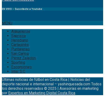
EN VIVO – Suscríbete a Youtube
MENU
Alajuelense
Saprissa
Herediano
Cartaginés
Puntarenas
San Carlos
Pérez Zeledón
Sporting
Escorpiones
Inter S.C.
Últimas noticias de fútbol en Costa Rica | Noticias del
deporte nacional e internacional – yashinquesada.com Todos
los derechos reservados © 2025 | Asesorías en marketing
por
Expertos en Marketing Digital Costa Rica