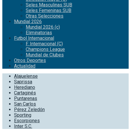
Seles Masculinas SUB
Seles Femeninas SUB
Otras Selecciones
Mundial 2026
Mundial 2026 (c)
Eliminatorias
Futbol Internacional
F. Internacional (C)
Champions League
Mundial de Clubes
Otros Deportes
Actualidad
Alajuelense
Saprissa
Herediano
Cartaginés
Puntarenas
San Carlos
Pérez Zeledón
Sporting
Escorpiones
Inter S.C.