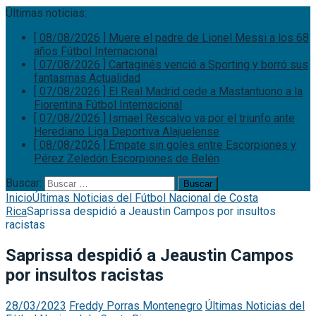
Últimas noticias:
[ 08/08/2026 ]
Muere el padre de Lionel Messi a los 68
años
Fútbol Internacional
[ 07/08/2026 ]
Cartaginés venció a Sporting y borró sus
fantasmas
Actualidad
[ 07/08/2026 ]
El Real Madrid cede a Mastantuono a la
Fiorentina
Fútbol Internacional
[ 07/08/2026 ]
Ismael Rescalvo va por el triunfo ante
Herediano
Liga Deportiva Alajuelense
[ 08/08/2026 ]
Empate sin goles entre Escorpiones y
Pérez Zeledón
Escorpiones de Belén
Buscar:
Inicio
Últimas Noticias del Fútbol Nacional de Costa
Rica
Saprissa despidió a Jeaustin Campos por insultos
racistas
Saprissa despidió a Jeaustin Campos
por insultos racistas
28/03/2023
Freddy Porras Montenegro
Últimas Noticias del