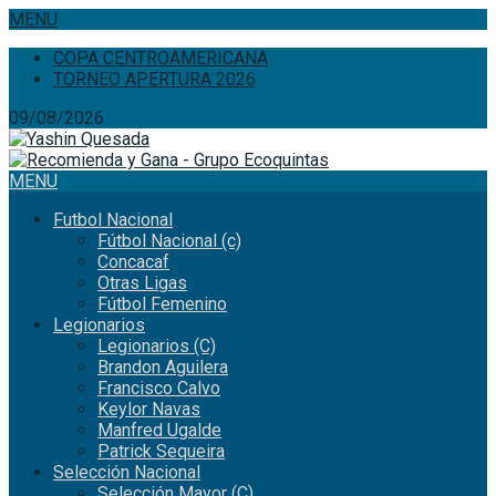
MENU
COPA CENTROAMERICANA
TORNEO APERTURA 2026
09/08/2026
MENU
Futbol Nacional
Fútbol Nacional (c)
Concacaf
Otras Ligas
Fútbol Femenino
Legionarios
Legionarios (C)
Brandon Aguilera
Francisco Calvo
Keylor Navas
Manfred Ugalde
Patrick Sequeira
Selección Nacional
Selección Mayor (C)