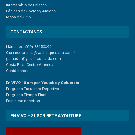
Intercambio de Enlaces
Páginas de Socios y Amigas
Mapa del Sitio
CONTÁCTANOS
Llámanos: 506+ 83150394
Correo:
prensa@yashinquesada.com
/
gamador@yashinquesada.com
Costa Rica, Centro América.
Contáctenos
En VIVO 10 am por Youtube y Columbia
Program
a
Encuentro
Deportivo
Programa Tiempo Final
Paute
con
nosotr
os
EN VIVO – SUSCRÍBETE A YOUTUBE