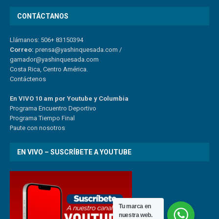
CONTÁCTANOS
Llámanos: 506+ 83150394
Correo:
prensa@yashinquesada.com
/
gamador@yashinquesada.com
Costa Rica, Centro América.
Contáctenos
En VIVO 10 am por Youtube y Columbia
Program
a
Encuentro
Deportivo
Programa Tiempo Final
Paute
con
nosotr
os
EN VIVO – SUSCRÍBETE A YOUTUBE
Tu marca en
nuestra web.