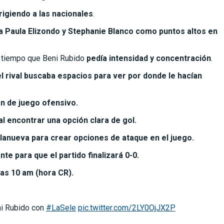
rigiendo a las nacionales
.
a Paula Elizondo y Stephanie Blanco como puntos altos en
l tiempo que Beni Rubido
pedía intensidad y concentración
.
l rival buscaba espacios para ver por donde le hacían
ón de juego ofensivo.
val encontrar una opción clara de gol.
lanueva para crear opciones de ataque en el juego.
e para que el partido finalizará 0-0.
las 10 am (hora CR).
ni Rubido con
#LaSele
pic.twitter.com/2LY0OjJX2P