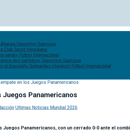
 Alianza
Deportivo Saprissa
za
Club Sport Herediano
ara ganar»
Fútbol Internacional
óximos dos partidos»
Deportivo Saprissa
or el brasileño Guimarães (medios)
Fútbol Internacional
 empate en los Juegos Panamericanos
os Juegos Panamericanos
dacción
Ultimas Noticias Mundial 2026
s Juegos Panamericanos, con un cerrado 0-0 ante el combi