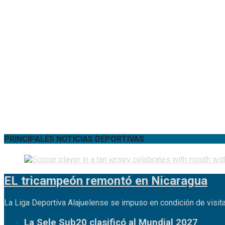
PRINCIPALES NOTICIAS DEPORTIVAS
EL tricampeón remontó en Nicaragua
La Liga Deportiva Alajuelense se impuso en condición de visita
La Sele Sub20 clasificó al Mundial 2027