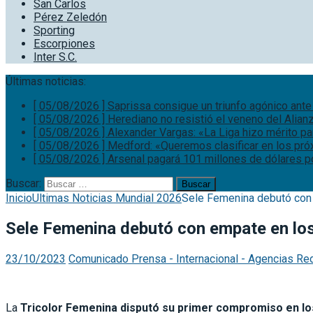
San Carlos
Pérez Zeledón
Sporting
Escorpiones
Inter S.C.
Últimas noticias:
[ 05/08/2026 ]
Saprissa consigue un triunfo agónico ante
[ 05/08/2026 ]
Herediano no resistió el veneno del Alian
[ 05/08/2026 ]
Alexander Vargas: «La Liga hizo mérito p
[ 05/08/2026 ]
Medford: «Queremos clasificar en los pr
[ 05/08/2026 ]
Arsenal pagará 101 millones de dólares p
Buscar:
Inicio
Ultimas Noticias Mundial 2026
Sele Femenina debutó con
Sele Femenina debutó con empate en l
23/10/2023
Comunicado Prensa - Internacional - Agencias Re
La
Tricolor Femenina disputó su primer compromiso en lo