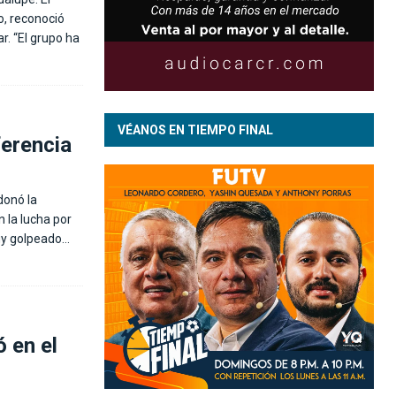
o, reconoció
. “El grupo ha
VÉANOS EN TIEMPO FINAL
ferencia
donó la
n la lucha por
Muy golpeado…
 en el