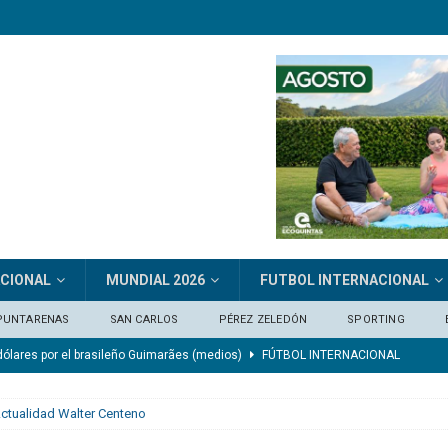
ACIONAL
MUNDIAL 2026
FUTBOL INTERNACIONAL
PUNTARENAS
SAN CARLOS
PÉREZ ZELEDÓN
SPORTING
dólares por el brasileño Guimarães (medios)
FÚTBOL INTERNACIONAL
ragua
FÚTBOL NACIONAL
ctualidad Walter Centeno
al 2027
SELECCIÓN NACIONAL