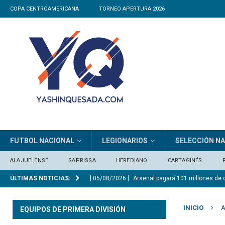
COPA CENTROAMERICANA
TORNEO APERTURA 2026
FUTBOL NACIONAL
LEGIONARIOS
SELECCIÓN N
ALAJUELENSE
SAPRISSA
HEREDIANO
CARTAGINÉS
ÚLTIMAS NOTICIAS:
[ 05/08/2026 ]
Arsenal pagará 101 millones de 
[ 05/08/2026 ]
EL tricampeón remontó en Nica
INICIO
A
EQUIPOS DE PRIMERA DIVISIÓN
[ 04/08/2026 ]
La Sele Sub20 clasificó al Mundi