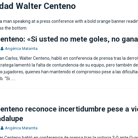
 mérito para ganar»
FÚTBOL INTERNACIONAL
idad Walter Centeno
n los próximos dos partidos»
DEPORTIVO SAPRISSA
enteno: «Si usted no mete goles, no gan
Angérica Matarrita
San Carlos, Walter Centeno, habló en conferencia de prensa tras la derro
stratega lamentó la falta de contundencia de su equipo, pero también de
s jugadores, quienes han mantenido el compromiso pese a las dificult
b. “Si
…..
enteno reconoce incertidumbre pese a vi
adalupe
Angérica Matarrita
ter Centeno habló en conferencia de prensa tras la victoria 3-0 ante Gua