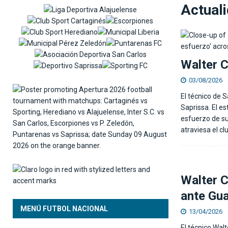
[ 05/08/2026 ]
Alexander Vargas: «La Liga hizo
Actual
[ 05/08/2026 ]
Medford: «Queremos clasificar e
Walter C
03/08/2026
El técnico de 
Saprissa. El e
esfuerzo de su
atraviesa el clu
Walter C
ante Gu
MENÚ FUTBOL NACIONAL
13/04/2026
El técnico Wal