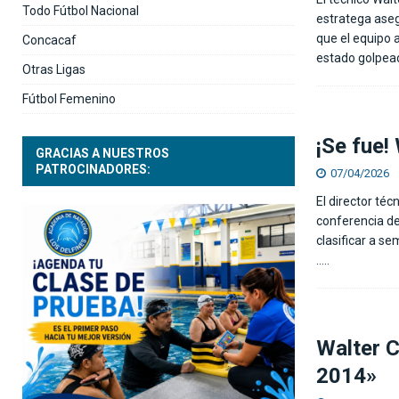
Todo Fútbol Nacional
estratega aseg
que el equipo 
Concacaf
estado golpe
Otras Ligas
Fútbol Femenino
¡Se fue!
GRACIAS A NUESTROS
PATROCINADORES:
07/04/2026
El director té
conferencia de 
clasificar a s
…..
Walter C
2014»