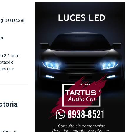
a»
ta 2-1 ante
stacó el
ades que
ctoria
dalupe. El