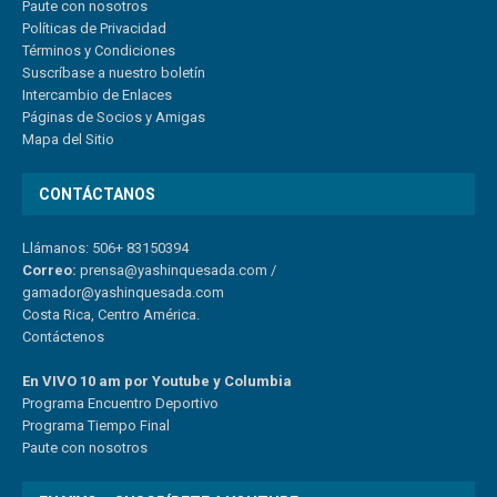
Paute con nosotros
Políticas de Privacidad
Términos y Condiciones
Suscríbase a nuestro boletín
Intercambio de Enlaces
Páginas de Socios y Amigas
Mapa del Sitio
CONTÁCTANOS
Llámanos: 506+ 83150394
Correo:
prensa@yashinquesada.com
/
gamador@yashinquesada.com
Costa Rica, Centro América.
Contáctenos
En VIVO 10 am por Youtube y Columbia
Program
a
Encuentro
Deportivo
Programa Tiempo Final
Paute
con
nosotr
os