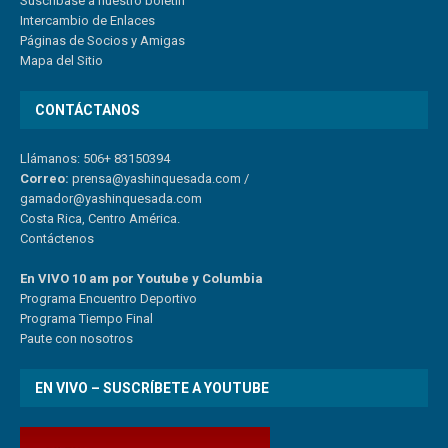
Suscríbase a nuestro boletín
Intercambio de Enlaces
Páginas de Socios y Amigas
Mapa del Sitio
CONTÁCTANOS
Llámanos: 506+ 83150394
Correo:
prensa@yashinquesada.com
/
gamador@yashinquesada.com
Costa Rica, Centro América.
Contáctenos
En VIVO 10 am por Youtube y Columbia
Program
a
Encuentro
Deportivo
Programa Tiempo Final
Paute
con
nosotr
os
EN VIVO – SUSCRÍBETE A YOUTUBE