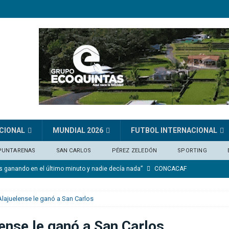
CIONAL
MUNDIAL 2026
FUTBOL INTERNACIONAL
PUNTARENAS
SAN CARLOS
PÉREZ ZELEDÓN
SPORTING
os ganando en el último minuto y nadie decía nada”
CONCACAF
nico ante Alianza
DEPORTIVO SAPRISSA
Alajuelense le ganó a San Carlos
del Alianza
CLUB SPORT HEREDIANO
mérito para ganar»
FÚTBOL INTERNACIONAL
ense le ganó a San Carlos