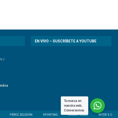
EN VIVO – SUSCRÍBETE A YOUTUBE
om
/
umbia
Tu marca en
nuestra web.
Conversemos
PÉREZ ZELEDÓN
SPORTING
ESCORPIONES
INTER S.C.