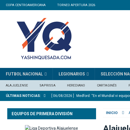
COPA CENTROAMERICANA
TORNEO APERTURA 2026
FUTBOL NACIONAL
LEGIONARIOS
SELECCIÓN NA
ALAJUELENSE
SAPRISSA
HEREDIANO
CARTAGINÉS
ÚLTIMAS NOTICIAS:
[ 06/08/2026 ]
Medford: “En el Mundial vi equip
[ 05/08/2026 ]
Saprissa consigue un triunfo agó
INICIO
EQUIPOS DE PRIMERA DIVISIÓN
[ 05/08/2026 ]
Herediano no resistió el veneno 
[ 05/08/2026 ]
Alexander Vargas: «La Liga hizo 
Alajuel