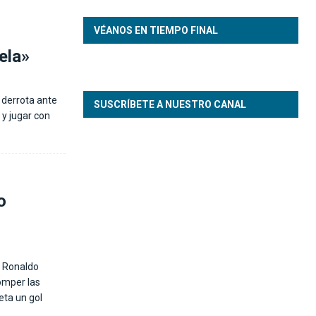
VÉANOS EN TIEMPO FINAL
ela»
 derrota ante
SUSCRÍBETE A NUESTRO CANAL
 y jugar con
.
o
o Ronaldo
romper las
eta un gol