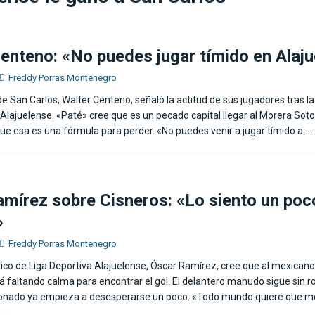
e del extremo marfileño Yan Diomandé
FÚTBOL INTERNACIONAL
enteno: «No puedes jugar tímido en Alaju
Freddy Porras Montenegro
de San Carlos, Walter Centeno, señaló la actitud de sus jugadores tras la
 Alajuelense. «Paté» cree que es un pecado capital llegar al Morera Soto
que esa es una fórmula para perder. «No puedes venir a jugar tímido a
….
mírez sobre Cisneros: «Lo siento un poc
»
Freddy Porras Montenegro
cnico de Liga Deportiva Alajuelense, Óscar Ramírez, cree que al mexican
tá faltando calma para encontrar el gol. El delantero manudo sigue sin 
cionado ya empieza a desesperarse un poco. «Todo mundo quiere que m
…..