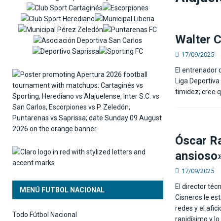
[ 06/08/2026 ]
El Real Madrid anuncia el fichaj
Walter C
17/09/2025
El entrenador 
Liga Deportiva
timidez; cree 
Óscar Ra
ansioso
17/09/2025
El director té
MENÚ FUTBOL NACIONAL
Cisneros le es
redes y el afi
Todo Fútbol Nacional
rapidísimo y lo