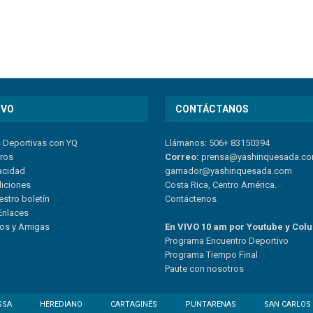
IVO
CONTÁCTANOS
s Deportivas con YQ
Llámanos: 506+ 83150394
tros
Correo:
prensa@yashinquesada.c
vacidad
gamador@yashinquesada.com
diciones
Costa Rica, Centro América.
estro boletín
Contáctenos
Enlaces
ios y Amigas
En VIVO 10 am por Youtube y Col
Program
a
Encuentro
Deportivo
Programa Tiempo Final
Paute
con
nosotr
os
SSA
HEREDIANO
CARTAGINÉS
PUNTARENAS
SAN CARLOS