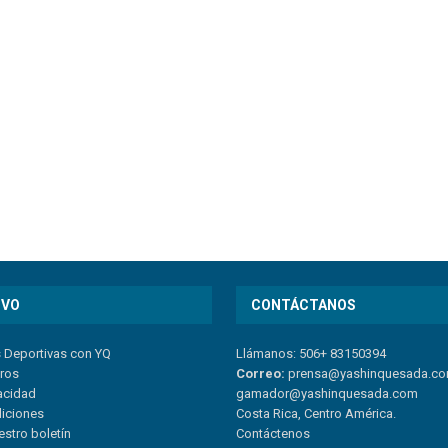
IVO
CONTÁCTANOS
s Deportivas con YQ
Llámanos: 506+ 83150394
tros
Correo:
prensa@yashinquesada.c
vacidad
gamador@yashinquesada.com
diciones
Costa Rica, Centro América.
estro boletín
Contáctenos