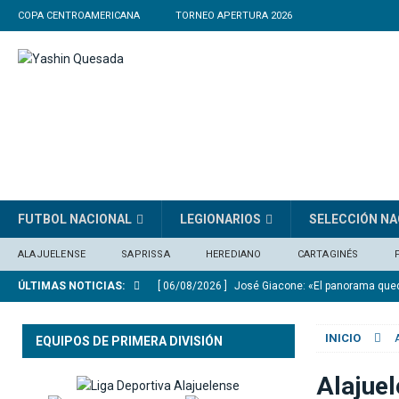
COPA CENTROAMERICANA
TORNEO APERTURA 2026
FUTBOL NACIONAL
LEGIONARIOS
SELECCIÓN NA
ALAJUELENSE
SAPRISSA
HEREDIANO
CARTAGINÉS
ÚLTIMAS NOTICIAS:
[ 06/08/2026 ]
José Giacone: «El panorama qu
[ 06/08/2026 ]
El Real Madrid anuncia el fichaj
INICIO
EQUIPOS DE PRIMERA DIVISIÓN
[ 06/08/2026 ]
Medford: “En el Mundial vi equip
[ 05/08/2026 ]
Saprissa consigue un triunfo agó
Alajuel