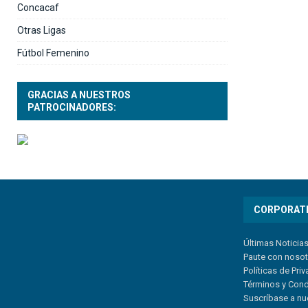
Concacaf
Otras Ligas
Fútbol Femenino
GRACIAS A NUESTROS
PATROCINADORES:
CORPORAT
Últimas Noticia
Paute con noso
Políticas de Pri
Términos y Con
Suscríbase a nu