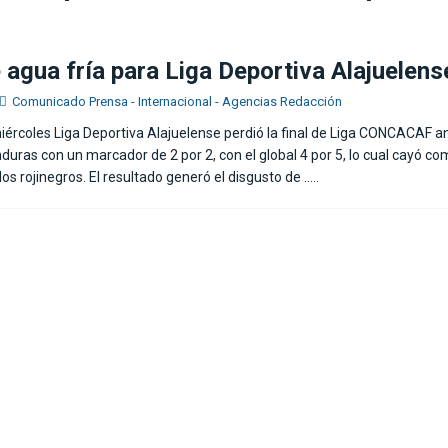
e Costa Rica en el Mundial: “Seguirá doliendo un buen rato más”
 agua fría para Liga Deportiva Alajuelens
Comunicado Prensa - Internacional - Agencias Redacción
iércoles Liga Deportiva Alajuelense perdió la final de Liga CONCACAF an
duras con un marcador de 2 por 2, con el global 4 por 5, lo cual cayó c
los rojinegros. El resultado generó el disgusto de
…..