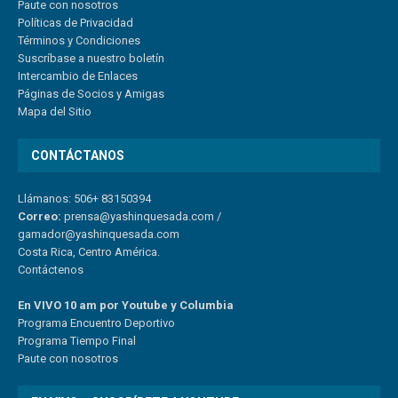
Paute con nosotros
Políticas de Privacidad
Términos y Condiciones
Suscríbase a nuestro boletín
Intercambio de Enlaces
Páginas de Socios y Amigas
Mapa del Sitio
CONTÁCTANOS
Llámanos: 506+ 83150394
Correo:
prensa@yashinquesada.com
/
gamador@yashinquesada.com
Costa Rica, Centro América.
Contáctenos
En VIVO 10 am por Youtube y Columbia
Program
a
Encuentro
Deportivo
Programa Tiempo Final
Paute
con
nosotr
os