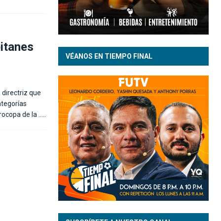
pitanes
VÉANOS EN TIEMPO FINAL
 directriz que
ategorías
urocopa de la
…..