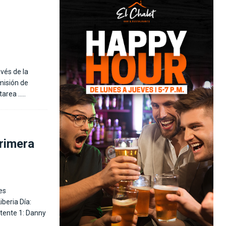
avés de la
misión de
 tarea
…..
primera
es
beria Día:
tente 1: Danny