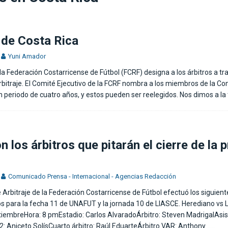
de Costa Rica en el Mundial: “Seguirá doliendo un buen rato más”
 de Costa Rica
Yuni Amador
la Federación Costarricense de Fútbol (FCRF) designa a los árbitros a tr
bitraje. El Comité Ejecutivo de la FCRF nombra a los miembros de la Co
un periodo de cuatro años, y estos pueden ser reelegidos. Nos dimos a la
n los árbitros que pitarán el cierre de la 
Comunicado Prensa - Internacional - Agencias Redacción
 Arbitraje de la Federación Costarricense de Fútbol efectuó los siguient
para la fecha 11 de UNAFUT y la jornada 10 de LIASCE. Herediano vs Li
iembreHora: 8 pmEstadio: Carlos AlvaradoÁrbitro: Steven MadrigalAsis
2: Aniceto SolísCuarto árbitro: Raúl EduarteÁrbitro VAR: Anthony
…..