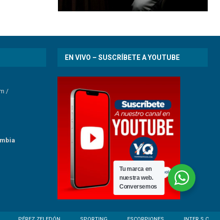
EN VIVO – SUSCRÍBETE A YOUTUBE
om
/
umbia
Tu marca en
nuestra web.
Conversemos
PÉREZ ZELEDÓN
SPORTING
ESCORPIONES
INTER S.C.