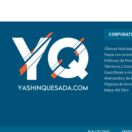
CORPORAT
Últimas Noticia
Paute con noso
Políticas de Pri
Términos y Con
Suscríbase a nu
Intercambio de 
Páginas de Soc
Mapa del Sitio
ALAJUELENSE
SAPRI