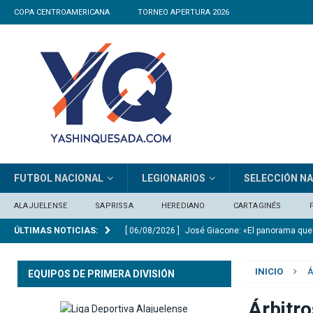
COPA CENTROAMERICANA
TORNEO APERTURA 2026
FUTBOL NACIONAL
LEGIONARIOS
SELECCIÓN N
ALAJUELENSE
SAPRISSA
HEREDIANO
CARTAGINÉS
ÚLTIMAS NOTICIAS:
[ 06/08/2026 ]
José Giacone: «El panorama qu
[ 06/08/2026 ]
El Real Madrid anuncia el ficha
INICIO
Á
[ 06/08/2026 ]
Medford: “En el Mundial vi equip
EQUIPOS DE PRIMERA DIVISIÓN
[ 05/08/2026 ]
Saprissa consigue un triunfo ag
Árbitro