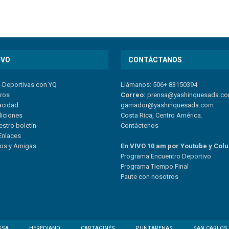
IVO
CONTÁCTANOS
s Deportivas con YQ
Llámanos: 506+ 83150394
tros
Correo:
prensa@yashinquesada.c
vacidad
gamador@yashinquesada.com
diciones
Costa Rica, Centro América.
estro boletín
Contáctenos
Enlaces
ios y Amigas
En VIVO 10 am por Youtube y Col
Program
a
Encuentro
Deportivo
Programa Tiempo Final
Paute
con
nosotr
os
SSA
HEREDIANO
CARTAGINÉS
PUNTARENAS
SAN CARLOS