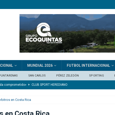
ACIONAL
MUNDIAL 2026
FUTBOL INTERNACIONAL
PUNTARENAS
SAN CARLOS
PÉREZ ZELEDÓN
SPORTING
eda comprometido»
CLUB SPORT HEREDIANO
je del extremo marfileño Yan Diomandé
FÚTBOL INTERNACIONAL
rbitros en Costa Rica
os ganando en el último minuto y nadie decía nada”
CONCACAF
ónico ante Alianza
DEPORTIVO SAPRISSA
s en Costa Rica