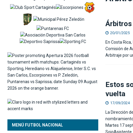
[ 06/08/2026 ]
Osael Maroto sobre la ausencia 
SELECCIÓN NACIONAL
Árbitros
20/01/2025
En Costa Rica, 
Comisión de Ar
Arbitraje por 
Estos so
vuelta
17/09/2024
La Dirección de
nombramientos 
MENÚ FUTBOL NACIONAL
Martes 17 sept
SojoAsistente 