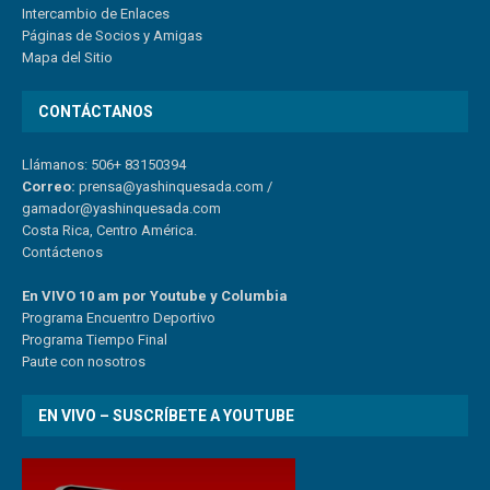
Intercambio de Enlaces
Páginas de Socios y Amigas
Mapa del Sitio
CONTÁCTANOS
Llámanos: 506+ 83150394
Correo:
prensa@yashinquesada.com
/
gamador@yashinquesada.com
Costa Rica, Centro América.
Contáctenos
En VIVO 10 am por Youtube y Columbia
Program
a
Encuentro
Deportivo
Programa Tiempo Final
Paute
con
nosotr
os
EN VIVO – SUSCRÍBETE A YOUTUBE