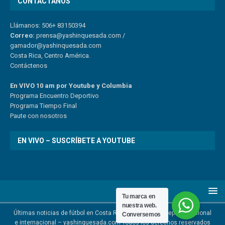
CONTÁCTANOS
Llámanos: 506+ 83150394
Correo:
prensa@yashinquesada.com
/
gamador@yashinquesada.com
Costa Rica, Centro América.
Contáctenos
En VIVO 10 am por Youtube y Columbia
Program
a
Encuentro
Deportivo
Programa Tiempo Final
Paute
con
nosotr
os
EN VIVO – SUSCRÍBETE A YOUTUBE
Tu marca en
nuestra web.
Últimas noticias de fútbol en Costa Rica | Noticias del deporte nacional
Conversemos
e internacional – yashinquesada.com Todos los derechos reservados