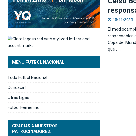
Celso B
respons
15/11/2025
El mediocampis
responsables d
Copa del Mundo
que
…..
MENÚ FUTBOL NACIONAL
Todo Fútbol Nacional
Concacaf
Otras Ligas
Fútbol Femenino
GRACIAS A NUESTROS
PATROCINADORES: