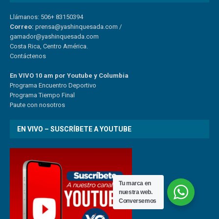
Llámanos: 506+ 83150394
Correo:
prensa@yashinquesada.com
/
gamador@yashinquesada.com
Costa Rica, Centro América.
Contáctenos
En VIVO 10 am por Youtube y Columbia
Program
a
Encuentro
Deportivo
Programa Tiempo Final
Paute
con
nosotr
os
EN VIVO – SUSCRÍBETE A YOUTUBE
Tu marca en
nuestra web.
Conversemos