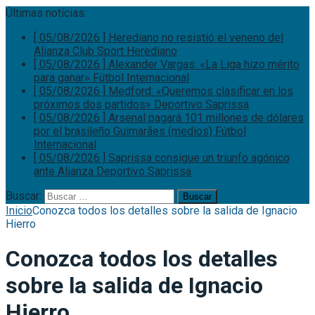
Últimas noticias:
[ 05/08/2026 ]
Herediano no resistió el veneno del
Alianza
Club Sport Herediano
[ 05/08/2026 ]
Alexander Vargas: «La Liga hizo mérito
para ganar»
Fútbol Internacional
[ 05/08/2026 ]
Medford: «Queremos clasificar en los
próximos dos partidos»
Deportivo Saprissa
[ 05/08/2026 ]
Arsenal pagará 101 millones de dólares
por el brasileño Guimarães (medios)
Fútbol
Internacional
[ 05/08/2026 ]
Saprissa consigue un triunfo agónico
ante Alianza
Deportivo Saprissa
Buscar:
Inicio
Conozca todos los detalles sobre la salida de Ignacio
Hierro
Conozca todos los detalles
sobre la salida de Ignacio
Hierro