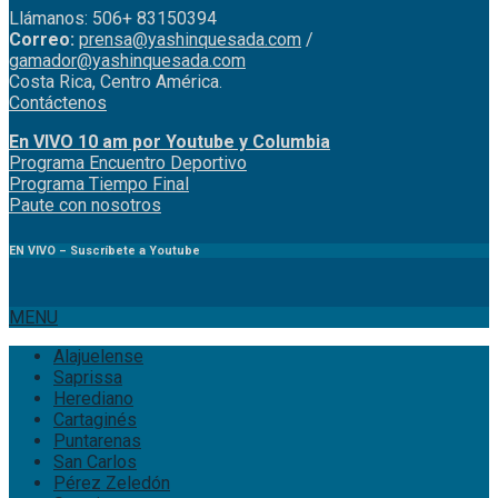
Llámanos: 506+ 83150394
Correo:
prensa@yashinquesada.com
/
gamador@yashinquesada.com
Costa Rica, Centro América.
Contáctenos
En VIVO 10 am por Youtube y Columbia
Program
a
Encuentro
Deportivo
Programa Tiempo Final
Paute
con
nosotr
os
EN VIVO – Suscríbete a Youtube
MENU
Alajuelense
Saprissa
Herediano
Cartaginés
Puntarenas
San Carlos
Pérez Zeledón