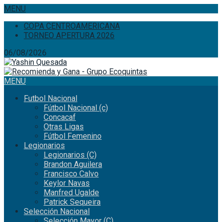
MENU
COPA CENTROAMERICANA
TORNEO APERTURA 2026
06/08/2026
MENU
Futbol Nacional
Fútbol Nacional (c)
Concacaf
Otras Ligas
Fútbol Femenino
Legionarios
Legionarios (C)
Brandon Aguilera
Francisco Calvo
Keylor Navas
Manfred Ugalde
Patrick Sequeira
Selección Nacional
Selección Mayor (C)