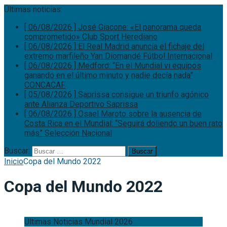
Últimas noticias:
[ 06/08/2026 ]
José Giacone: «El panorama queda
comprometido»
Club Sport Herediano
[ 06/08/2026 ]
El Real Madrid anuncia el fichaje del
extremo marfileño Yan Diomandé
Fútbol Internacional
[ 06/08/2026 ]
Medford: “En el Mundial vi equipos
ganando en el último minuto y nadie decía nada”
CONCACAF
[ 05/08/2026 ]
Saprissa consigue un triunfo agónico
ante Alianza
Deportivo Saprissa
[ 06/08/2026 ]
Osael Maroto sobre la ausencia de
Costa Rica en el Mundial: “Seguirá doliendo un buen rato
más”
Selección Nacional
Buscar:
Inicio
Copa del Mundo 2022
Copa del Mundo 2022
Ultimas Noticias Mundial 2026