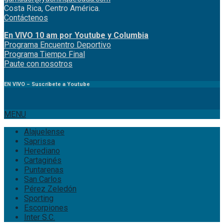
Costa Rica, Centro América.
Contáctenos
En VIVO 10 am por Youtube y Columbia
Program
a
Encuentro
Deportivo
Programa Tiempo Final
Paute
con
nosotr
os
EN VIVO – Suscríbete a Youtube
MENU
Alajuelense
Saprissa
Herediano
Cartaginés
Puntarenas
San Carlos
Pérez Zeledón
Sporting
Escorpiones
Inter S.C.