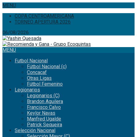
MENU
COPA CENTROAMERICANA
TORNEO APERTURA 2026
06/08/2026
MENU
Futbol Nacional
Fútbol Nacional (c)
Concacaf
Otras Ligas
Fútbol Femenino
Legionarios
Legionarios (C)
Brandon Aguilera
Francisco Calvo
Keylor Navas
Manfred Ugalde
Patrick Sequeira
Selección Nacional
Selección Mayor (C)