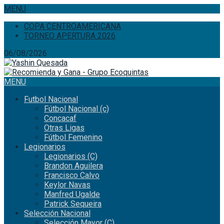
MENU
COPA CENTROAMERICANA
TORNEO APERTURA 2026
06/08/2026
MENU
Futbol Nacional
Fútbol Nacional (c)
Concacaf
Otras Ligas
Fútbol Femenino
Legionarios
Legionarios (C)
Brandon Aguilera
Francisco Calvo
Keylor Navas
Manfred Ugalde
Patrick Sequeira
Selección Nacional
Selección Mayor (C)