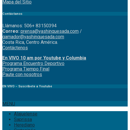
Mapa del Sitio
Contáctanos
Llámanos: 506+ 83150394
Correo:
prensa@yashinquesada.com
/
gamador@yashinquesada.com
Costa Rica, Centro América.
Contáctenos
En VIVO 10 am por Youtube y Columbia
Program
a
Encuentro
Deportivo
Programa Tiempo Final
Paute
con
nosotr
os
EN VIVO – Suscríbete a Youtube
MENU
Alajuelense
Saprissa
Herediano