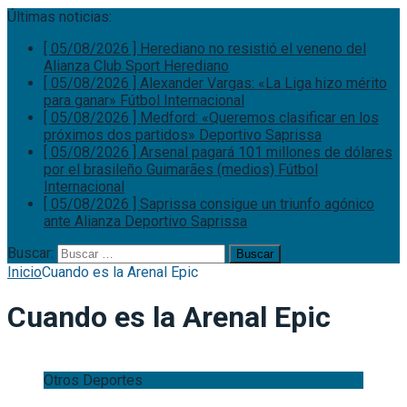
Últimas noticias:
[ 05/08/2026 ]
Herediano no resistió el veneno del
Alianza
Club Sport Herediano
[ 05/08/2026 ]
Alexander Vargas: «La Liga hizo mérito
para ganar»
Fútbol Internacional
[ 05/08/2026 ]
Medford: «Queremos clasificar en los
próximos dos partidos»
Deportivo Saprissa
[ 05/08/2026 ]
Arsenal pagará 101 millones de dólares
por el brasileño Guimarães (medios)
Fútbol
Internacional
[ 05/08/2026 ]
Saprissa consigue un triunfo agónico
ante Alianza
Deportivo Saprissa
Buscar:
Inicio
Cuando es la Arenal Epic
Cuando es la Arenal Epic
Otros Deportes