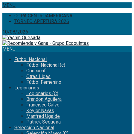
MENU
COPA CENTROAMERICANA
TORNEO APERTURA 2026
10/08/2026
MENU
Futbol Nacional
Fútbol Nacional (c)
Concacaf
Otras Ligas
Fútbol Femenino
Legionarios
Legionarios (C)
Brandon Aguilera
Francisco Calvo
Keylor Navas
Manfred Ugalde
Patrick Sequeira
Selección Nacional
Selección Mayor (C)