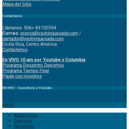
Mapa del Sitio
Contáctanos
Llámanos: 506+ 83150394
Correo:
prensa@yashinquesada.com
/
gamador@yashinquesada.com
Costa Rica, Centro América.
Contáctenos
En VIVO 10 am por Youtube y Columbia
Program
a
Encuentro
Deportivo
Programa Tiempo Final
Paute
con
nosotr
os
EN VIVO – Suscríbete a Youtube
MENU
Alajuelense
Saprissa
Herediano