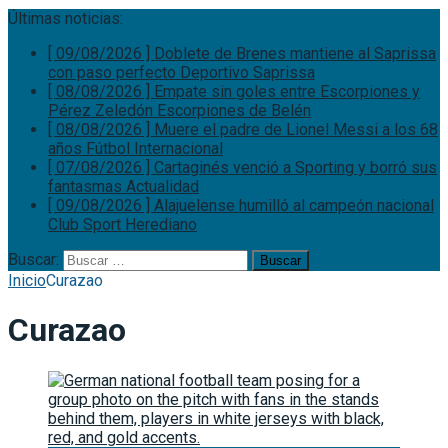
Últimas noticias:
[ 09/08/2026 ]
Doblete de Brenes mantiene al Saprissa
con paso perfecto
Deportivo Saprissa
[ 08/08/2026 ]
Empate sin goles entre Escorpiones y
Pérez Zeledón
Escorpiones de Belén
[ 08/08/2026 ]
Muere el padre de Lionel Messi a los 68
años
Fútbol Internacional
[ 07/08/2026 ]
Cartaginés venció a Sporting y borró sus
fantasmas
Actualidad
[ 09/08/2026 ]
Alajuelense humilló al campeón nacional
Club Sport Herediano
Buscar:
Inicio
Curazao
Curazao