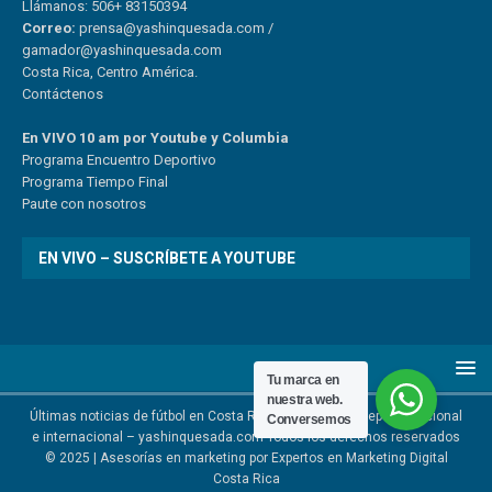
Llámanos: 506+ 83150394
Correo:
prensa@yashinquesada.com
/
gamador@yashinquesada.com
Costa Rica, Centro América.
Contáctenos
En VIVO 10 am por Youtube y Columbia
Program
a
Encuentro
Deportivo
Programa Tiempo Final
Paute
con
nosotr
os
EN VIVO – SUSCRÍBETE A YOUTUBE
Tu marca en
nuestra web.
Últimas noticias de fútbol en Costa Rica | Noticias del deporte nacional
Conversemos
e internacional – yashinquesada.com Todos los derechos reservados
© 2025 | Asesorías en marketing por
Expertos en Marketing Digital
Costa Rica