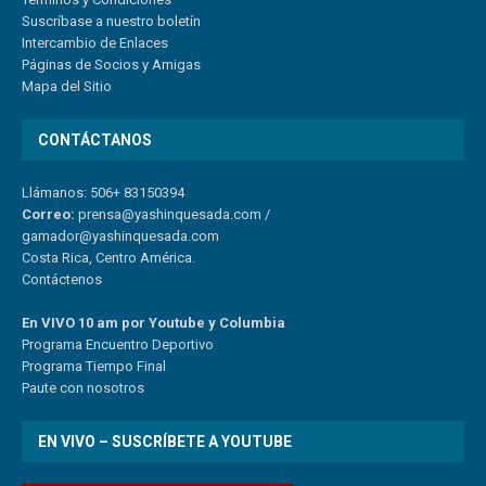
Suscríbase a nuestro boletín
Intercambio de Enlaces
Páginas de Socios y Amigas
Mapa del Sitio
CONTÁCTANOS
Llámanos: 506+ 83150394
Correo:
prensa@yashinquesada.com
/
gamador@yashinquesada.com
Costa Rica, Centro América.
Contáctenos
En VIVO 10 am por Youtube y Columbia
Program
a
Encuentro
Deportivo
Programa Tiempo Final
Paute
con
nosotr
os
EN VIVO – SUSCRÍBETE A YOUTUBE