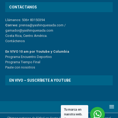
CONTÁCTANOS
Llámanos: 506+ 83150394
Correo:
prensa@yashinquesada.com
/
gamador@yashinquesada.com
Costa Rica, Centro América.
Contáctenos
En VIVO 10 am por Youtube y Columbia
Program
a
Encuentro
Deportivo
Programa Tiempo Final
Paute
con
nosotr
os
EN VIVO – SUSCRÍBETE A YOUTUBE
Tu marca en
nuestra web.