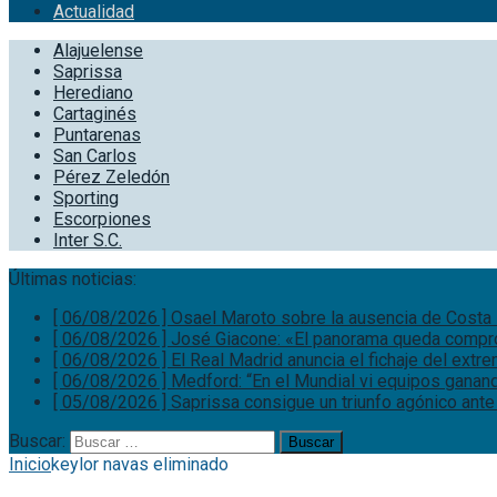
Actualidad
Alajuelense
Saprissa
Herediano
Cartaginés
Puntarenas
San Carlos
Pérez Zeledón
Sporting
Escorpiones
Inter S.C.
Últimas noticias:
[ 06/08/2026 ]
Osael Maroto sobre la ausencia de Costa 
[ 06/08/2026 ]
José Giacone: «El panorama queda comp
[ 06/08/2026 ]
El Real Madrid anuncia el fichaje del ext
[ 06/08/2026 ]
Medford: “En el Mundial vi equipos ganand
[ 05/08/2026 ]
Saprissa consigue un triunfo agónico ante
Buscar:
Inicio
keylor navas eliminado