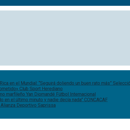
Rica en el Mundial: “Seguirá doliendo un buen rato más”
Selecci
rometido»
Club Sport Herediano
remo marfileño Yan Diomandé
Fútbol Internacional
o en el último minuto y nadie decía nada”
CONCACAF
 Alianza
Deportivo Saprissa