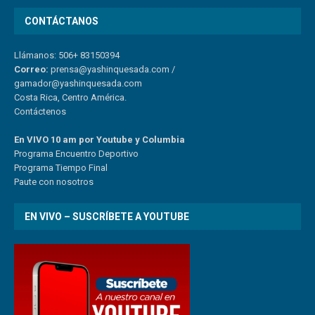
CONTÁCTANOS
Llámanos: 506+ 83150394
Correo:
prensa@yashinquesada.com
/
gamador@yashinquesada.com
Costa Rica, Centro América.
Contáctenos
En VIVO 10 am por Youtube y Columbia
Program
a
Encuentro
Deportivo
Programa Tiempo Final
Paute
con
nosotr
os
EN VIVO – SUSCRÍBETE A YOUTUBE