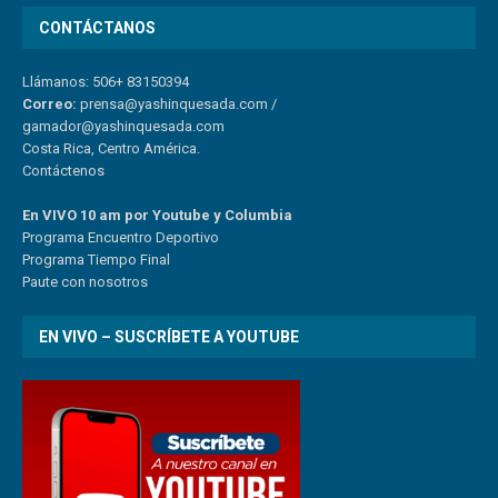
CONTÁCTANOS
Llámanos: 506+ 83150394
Correo:
prensa@yashinquesada.com
/
gamador@yashinquesada.com
Costa Rica, Centro América.
Contáctenos
En VIVO 10 am por Youtube y Columbia
Program
a
Encuentro
Deportivo
Programa Tiempo Final
Paute
con
nosotr
os
EN VIVO – SUSCRÍBETE A YOUTUBE