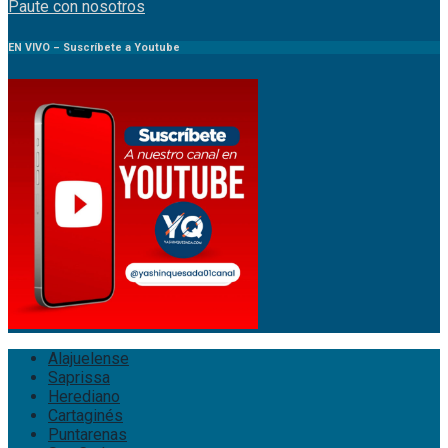
Paute
con
nosotr
os
EN VIVO – Suscríbete a Youtube
Alajuelense
Saprissa
Herediano
Cartaginés
Puntarenas