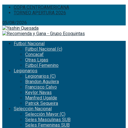
COPA CENTROAMERICANA
TORNEO APERTURA 2026
05/08/2026
Futbol Nacional
Fútbol Nacional (c)
Concacaf
Otras Ligas
Fútbol Femenino
Legionarios
Legionarios (C)
Brandon Aguilera
Francisco Calvo
Keylor Navas
Manfred Ugalde
Patrick Sequeira
Selección Nacional
Selección Mayor (C)
Seles Masculinas SUB
Seles Femeninas SUB