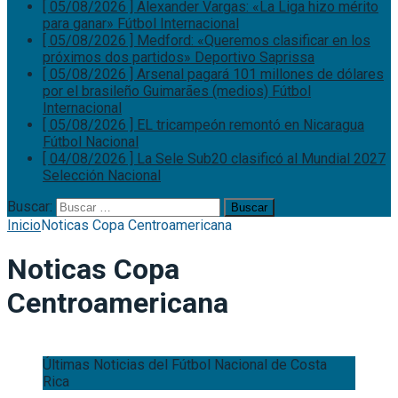
[ 05/08/2026 ]
Alexander Vargas: «La Liga hizo mérito
para ganar»
Fútbol Internacional
[ 05/08/2026 ]
Medford: «Queremos clasificar en los
próximos dos partidos»
Deportivo Saprissa
[ 05/08/2026 ]
Arsenal pagará 101 millones de dólares
por el brasileño Guimarães (medios)
Fútbol
Internacional
[ 05/08/2026 ]
EL tricampeón remontó en Nicaragua
Fútbol Nacional
[ 04/08/2026 ]
La Sele Sub20 clasificó al Mundial 2027
Selección Nacional
Buscar:
Inicio
Noticas Copa Centroamericana
Noticas Copa
Centroamericana
Últimas Noticias del Fútbol Nacional de Costa
Rica