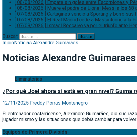
[ 08/08/2026 ]
Empate sin goles entre Escorpiones y P
[ 08/08/2026 ]
Muere el padre de Lionel Messi a los 68
[ 07/08/2026 ]
Cartaginés venció a Sporting y borró sus
[ 07/08/2026 ]
El Real Madrid cede a Mastantuono a la F
[ 07/08/2026 ]
Ismael Rescalvo va por el triunfo ante He
Buscar:
Inicio
Noticias Alexandre Guimaraes
Noticias Alexandre Guimaraes
Eliminatorias
¿Por qué Joel ahora sí está en gran nivel? Guima
12/11/2025
Freddy Porras Montenegro
El entrenador costarricense, Alexandre Guimarães, dio sus raz
jugador mismo y las situaciones que debía cambiar para volver 
Equipos de Primera División