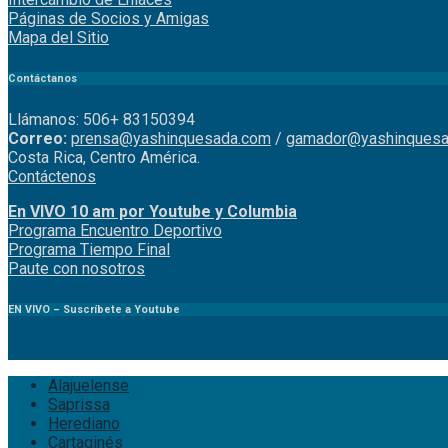
Páginas de Socios y Amigas
Mapa del Sitio
Contáctanos
Llámanos: 506+ 83150394
Correo:
prensa@yashinquesada.com
/
gamador@yashinquesa
Costa Rica, Centro América.
Contáctenos
En VIVO 10 am por Youtube y Columbia
Program
a
Encuentro
Deportivo
Programa Tiempo Final
Paute
con
nosotr
os
EN VIVO – Suscríbete a Youtube
Alajuelense
Saprissa
Herediano
Cartaginés