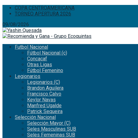
COPA CENTROAMERICANA
TORNEO APERTURA 2026
09/08/2026
Futbol Nacional
Fútbol Nacional (c)
Concacaf
Otras Ligas
Fútbol Femenino
Legionarios
Legionarios (C)
Brandon Aguilera
Francisco Calvo
Keylor Navas
Manfred Ugalde
Patrick Sequeira
Selección Nacional
Selección Mayor (C)
Seles Masculinas SUB
Seles Femeninas SUB