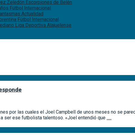
érez Zeledón
Escorpiones de Belén
 años
Fútbol Internacional
 fantasmas
Actualidad
iorentina
Fútbol Internacional
rediano
Liga Deportiva Alajuelense
 responde
ones por las cuales el Joel Campbell de unos meses no se parec
a ser ese futbolista talentoso. «Joel entendió que
…..