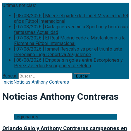
Últimas noticias:
[ 08/08/2026 ]
Muere el padre de Lionel Messi a los 68
años
Fútbol Internacional
[ 07/08/2026 ]
Cartaginés venció a Sporting y borró sus
fantasmas
Actualidad
[ 07/08/2026 ]
El Real Madrid cede a Mastantuono a la
Fiorentina
Fútbol Internacional
[ 07/08/2026 ]
Ismael Rescalvo va por el triunfo ante
Herediano
Liga Deportiva Alajuelense
[ 08/08/2026 ]
Empate sin goles entre Escorpiones y
Pérez Zeledón
Escorpiones de Belén
Buscar:
Inicio
Noticias Anthony Contreras
Noticias Anthony Contreras
Legionarios
Orlando Galo y Anthony Contreras campeones en