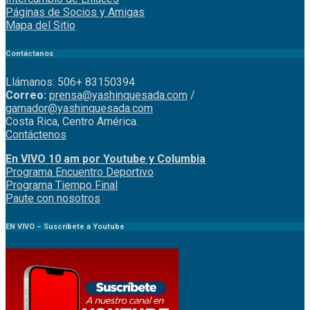
Páginas de Socios y Amigas
Mapa del Sitio
Contáctanos
Llámanos: 506+ 83150394
Correo:
prensa@yashinquesada.com
/
gamador@yashinquesada.com
Costa Rica, Centro América.
Contáctenos
En VIVO 10 am por Youtube y Columbia
Program
a
Encuentro
Deportivo
Programa Tiempo Final
Paute
con
nosotr
os
EN VIVO – Suscríbete a Youtube