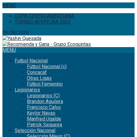
MENU
COPA CENTROAMERICANA
TORNEO APERTURA 2026
09/08/2026
MENU
Futbol Nacional
Fútbol Nacional (c)
Concacaf
Otras Ligas
Fútbol Femenino
Legionarios
Legionarios (C)
Brandon Aguilera
Francisco Calvo
Keylor Navas
Manfred Ugalde
Patrick Sequeira
Selección Nacional
Selección Mayor (C)