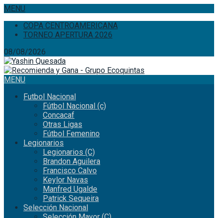
MENU
COPA CENTROAMERICANA
TORNEO APERTURA 2026
08/08/2026
MENU
Futbol Nacional
Fútbol Nacional (c)
Concacaf
Otras Ligas
Fútbol Femenino
Legionarios
Legionarios (C)
Brandon Aguilera
Francisco Calvo
Keylor Navas
Manfred Ugalde
Patrick Sequeira
Selección Nacional
Selección Mayor (C)