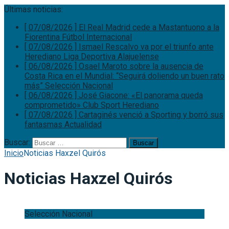
Últimas noticias:
[ 07/08/2026 ]
El Real Madrid cede a Mastantuono a la
Fiorentina
Fútbol Internacional
[ 07/08/2026 ]
Ismael Rescalvo va por el triunfo ante
Herediano
Liga Deportiva Alajuelense
[ 06/08/2026 ]
Osael Maroto sobre la ausencia de
Costa Rica en el Mundial: “Seguirá doliendo un buen rato
más”
Selección Nacional
[ 06/08/2026 ]
José Giacone: «El panorama queda
comprometido»
Club Sport Herediano
[ 07/08/2026 ]
Cartaginés venció a Sporting y borró sus
fantasmas
Actualidad
Buscar:
Inicio
Noticias Haxzel Quirós
Noticias Haxzel Quirós
Selección Nacional