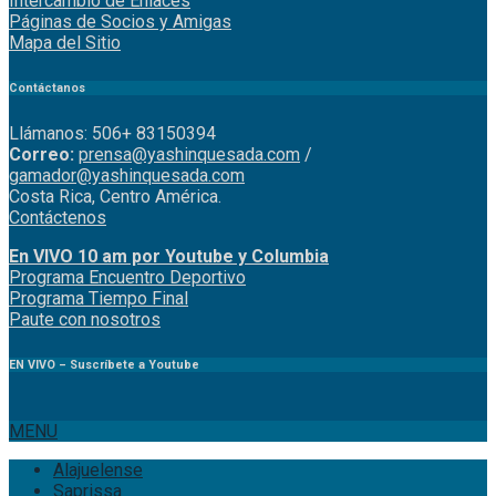
Intercambio de Enlaces
Páginas de Socios y Amigas
Mapa del Sitio
Contáctanos
Llámanos: 506+ 83150394
Correo:
prensa@yashinquesada.com
/
gamador@yashinquesada.com
Costa Rica, Centro América.
Contáctenos
En VIVO 10 am por Youtube y Columbia
Program
a
Encuentro
Deportivo
Programa Tiempo Final
Paute
con
nosotr
os
EN VIVO – Suscríbete a Youtube
MENU
Alajuelense
Saprissa