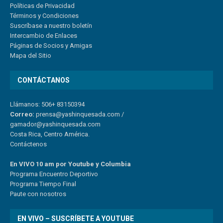
Políticas de Privacidad
Términos y Condiciones
Suscríbase a nuestro boletín
Intercambio de Enlaces
Páginas de Socios y Amigas
Mapa del Sitio
CONTÁCTANOS
Llámanos: 506+ 83150394
Correo:
prensa@yashinquesada.com
/
gamador@yashinquesada.com
Costa Rica, Centro América.
Contáctenos
En VIVO 10 am por Youtube y Columbia
Program
a
Encuentro
Deportivo
Programa Tiempo Final
Paute
con
nosotr
os
EN VIVO – SUSCRÍBETE A YOUTUBE