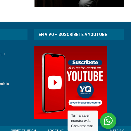
EN VIVO – SUSCRÍBETE A YOUTUBE
om
/
umbia
Tu marca en
nuestra web.
Conversemos
PÉREZ ZELEDÓN
SPORTING
ESCORPIONES
INTER S.C.