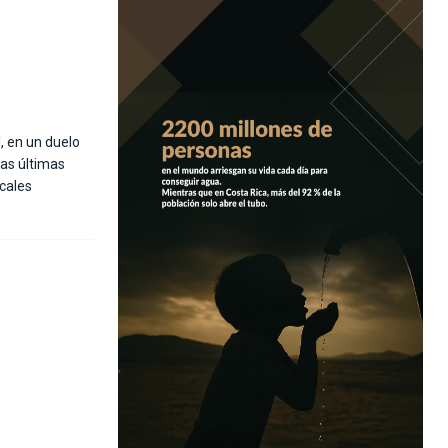
, en un duelo
las últimas
ocales