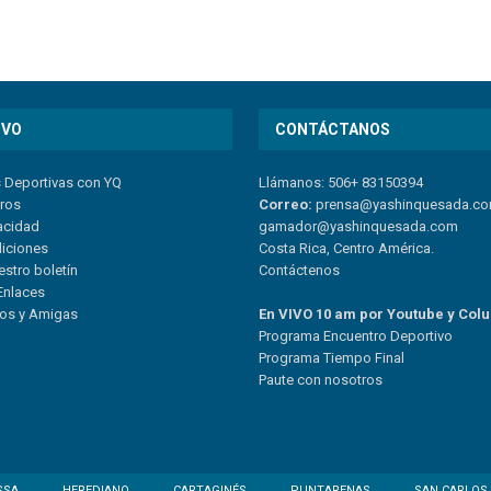
IVO
CONTÁCTANOS
s Deportivas con YQ
Llámanos: 506+ 83150394
tros
Correo:
prensa@yashinquesada.c
vacidad
gamador@yashinquesada.com
diciones
Costa Rica, Centro América.
estro boletín
Contáctenos
Enlaces
ios y Amigas
En VIVO 10 am por Youtube y Col
Program
a
Encuentro
Deportivo
Programa Tiempo Final
Paute
con
nosotr
os
SSA
HEREDIANO
CARTAGINÉS
PUNTARENAS
SAN CARLOS