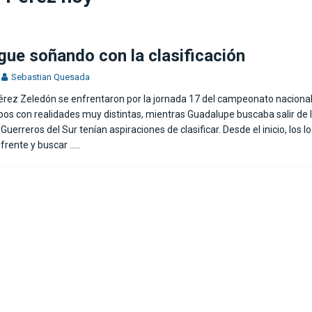
no a la Fiorentina
FÚTBOL INTERNACIONAL
gue soñando con la clasificación
Sebastian Quesada
rez Zeledón se enfrentaron por la jornada 17 del campeonato nacional
pos con realidades muy distintas, mientras Guadalupe buscaba salir de 
 Guerreros del Sur tenían aspiraciones de clasificar. Desde el inicio, los l
l frente y buscar
…..