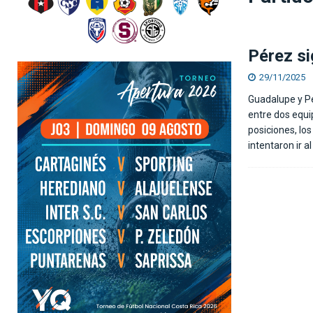
[ 07/08/2026 ]
El Real Madrid cede a Mastantuo
Pérez si
29/11/2025
Guadalupe y Pé
entre dos equi
posiciones, los
intentaron ir a