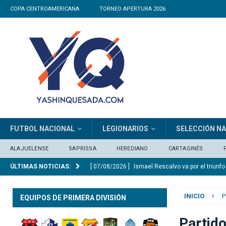
COPA CENTROAMERICANA
TORNEO APERTURA 2026
FUTBOL NACIONAL
LEGIONARIOS
SELECCIÓN N
ALAJUELENSE
SAPRISSA
HEREDIANO
CARTAGINÉS
ÚLTIMAS NOTICIAS:
[ 07/08/2026 ]
Ismael Rescalvo va por el triunf
[ 06/08/2026 ]
Osael Maroto sobre la ausencia 
SELECCIÓN NACIONAL
INICIO
P
EQUIPOS DE PRIMERA DIVISIÓN
[ 06/08/2026 ]
José Giacone: «El panorama qu
[ 06/08/2026 ]
El Real Madrid anuncia el ficha
Partido