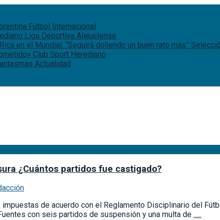
iorentina
Fútbol Internacional
rediano
Liga Deportiva Alajuelense
Rica en el Mundial: “Seguirá doliendo un buen rato más”
Selecci
rometido»
Club Sport Herediano
 fantasmas
Actualidad
usura ¿Cuántos partidos fue castigado?
dacción
es impuestas de acuerdo con el Reglamento Disciplinario del Fútb
 Fuentes con seis partidos de suspensión y una multa de
…..