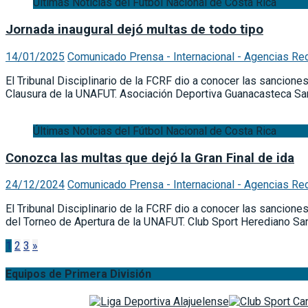
Últimas Noticias del Fútbol Nacional de Costa Rica
Jornada inaugural dejó multas de todo tipo
14/01/2025
Comunicado Prensa - Internacional - Agencias Re
El Tribunal Disciplinario de la FCRF dio a conocer las sancion
Clausura de la UNAFUT. Asociación Deportiva Guanacasteca San
Últimas Noticias del Fútbol Nacional de Costa Rica
Conozca las multas que dejó la Gran Final de ida
24/12/2024
Comunicado Prensa - Internacional - Agencias Re
El Tribunal Disciplinario de la FCRF dio a conocer las sancione
del Torneo de Apertura de la UNAFUT. Club Sport Herediano San
Paginación
1
2
3
»
de
Equipos de Primera División
entradas