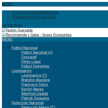
MENU
COPA CENTROAMERICANA
TORNEO APERTURA 2026
08/08/2026
MENU
Futbol Nacional
Fútbol Nacional (c)
Concacaf
Otras Ligas
Fútbol Femenino
Legionarios
Legionarios (C)
Brandon Aguilera
Francisco Calvo
Keylor Navas
Manfred Ugalde
Patrick Sequeira
Selección Nacional
Selección Mayor (C)