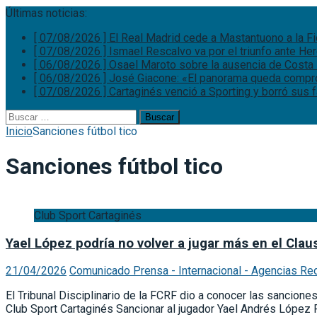
Últimas noticias:
[ 07/08/2026 ]
El Real Madrid cede a Mastantuono a la F
[ 07/08/2026 ]
Ismael Rescalvo va por el triunfo ante He
[ 06/08/2026 ]
Osael Maroto sobre la ausencia de Costa 
[ 06/08/2026 ]
José Giacone: «El panorama queda comp
[ 07/08/2026 ]
Cartaginés venció a Sporting y borró sus
Buscar:
Inicio
Sanciones fútbol tico
Sanciones fútbol tico
Club Sport Cartaginés
Yael López podría no volver a jugar más en el Cla
21/04/2026
Comunicado Prensa - Internacional - Agencias Re
El Tribunal Disciplinario de la FCRF dio a conocer las sancion
Club Sport Cartaginés Sancionar al jugador Yael Andrés López