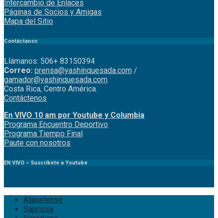
Intercambio de Enlaces
Páginas de Socios y Amigas
Mapa del Sitio
Contáctanos
Llámanos: 506+ 83150394
Correo:
prensa@yashinquesada.com
/
gamador@yashinquesada.com
Costa Rica, Centro América.
Contáctenos
En VIVO 10 am por Youtube y Columbia
Program
a
Encuentro
Deportivo
Programa Tiempo Final
Paute
con
nosotr
os
EN VIVO – Suscríbete a Youtube
Alajuelense
Saprissa