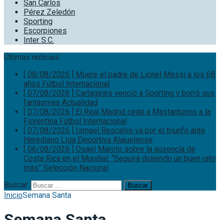
San Carlos
Pérez Zeledón
Sporting
Escorpiones
Inter S.C.
Últimas noticias:
[ 08/08/2026 ]
Muere el padre de Lionel Messi a los 68
años
Fútbol Internacional
[ 07/08/2026 ]
Cartaginés venció a Sporting y borró sus
fantasmas
Actualidad
[ 07/08/2026 ]
El Real Madrid cede a Mastantuono a la
Fiorentina
Fútbol Internacional
[ 07/08/2026 ]
Ismael Rescalvo va por el triunfo ante
Herediano
Liga Deportiva Alajuelense
[ 06/08/2026 ]
Osael Maroto sobre la ausencia de
Costa Rica en el Mundial: “Seguirá doliendo un buen rato
más”
Selección Nacional
Buscar:
Inicio
Semana Santa
Semana Santa