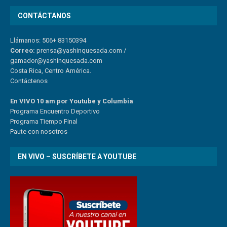
CONTÁCTANOS
Llámanos: 506+ 83150394
Correo:
prensa@yashinquesada.com
/
gamador@yashinquesada.com
Costa Rica, Centro América.
Contáctenos
En VIVO 10 am por Youtube y Columbia
Program
a
Encuentro
Deportivo
Programa Tiempo Final
Paute
con
nosotr
os
EN VIVO – SUSCRÍBETE A YOUTUBE