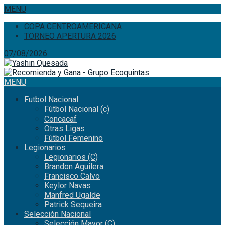
MENU
COPA CENTROAMERICANA
TORNEO APERTURA 2026
07/08/2026
MENU
Futbol Nacional
Fútbol Nacional (c)
Concacaf
Otras Ligas
Fútbol Femenino
Legionarios
Legionarios (C)
Brandon Aguilera
Francisco Calvo
Keylor Navas
Manfred Ugalde
Patrick Sequeira
Selección Nacional
Selección Mayor (C)