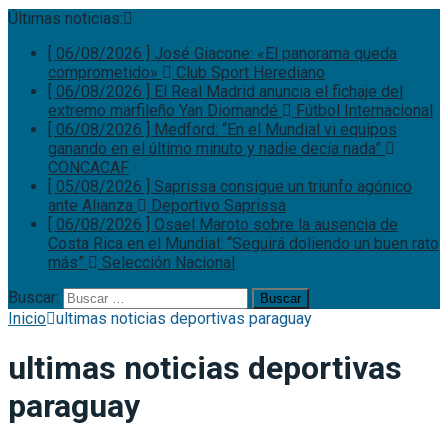
Últimas noticias:
[ 06/08/2026 ]
José Giacone: «El panorama queda
comprometido»
Club Sport Herediano
[ 06/08/2026 ]
El Real Madrid anuncia el fichaje del
extremo marfileño Yan Diomandé
Fútbol Internacional
[ 06/08/2026 ]
Medford: “En el Mundial vi equipos
ganando en el último minuto y nadie decía nada”
CONCACAF
[ 05/08/2026 ]
Saprissa consigue un triunfo agónico
ante Alianza
Deportivo Saprissa
[ 06/08/2026 ]
Osael Maroto sobre la ausencia de
Costa Rica en el Mundial: “Seguirá doliendo un buen rato
más”
Selección Nacional
Buscar:
Inicio
ultimas noticias deportivas paraguay
ultimas noticias deportivas
paraguay