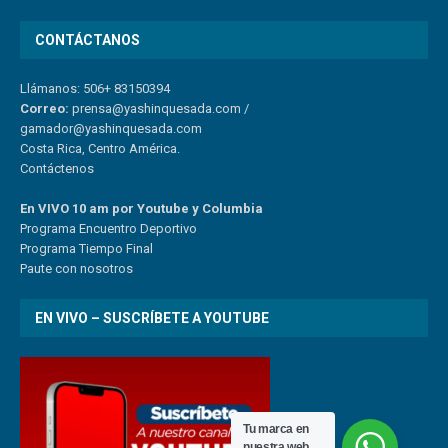
CONTÁCTANOS
Llámanos: 506+ 83150394
Correo:
prensa@yashinquesada.com
/
gamador@yashinquesada.com
Costa Rica, Centro América.
Contáctenos
En VIVO 10 am por Youtube y Columbia
Program
a
Encuentro
Deportivo
Programa Tiempo Final
Paute
con
nosotr
os
EN VIVO – SUSCRÍBETE A YOUTUBE
Tu marca en
nuestra web.