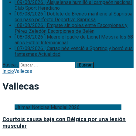
[ 09/08/2026 ]
Alajuelense humilló al campeón nacional
Club Sport Herediano
[ 09/08/2026 ]
Doblete de Brenes mantiene al Saprissa
con paso perfecto
Deportivo Saprissa
[ 08/08/2026 ]
Empate sin goles entre Escorpiones y
Pérez Zeledón
Escorpiones de Belén
[ 08/08/2026 ]
Muere el padre de Lionel Messi a los 68
años
Fútbol Internacional
[ 07/08/2026 ]
Cartaginés venció a Sporting y borró sus
fantasmas
Actualidad
Buscar:
Inicio
Vallecas
Vallecas
Ultimas Noticias Mundial 2026
Courtois causa baja con Bélgica por una lesión
muscular