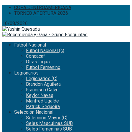
COPA CENTROAMERICANA
TORNEO APERTURA 2026
10/08/2026
Futbol Nacional
Fútbol Nacional (c)
Concacaf
Otras Ligas
Fútbol Femenino
Legionarios
Legionarios (C)
Brandon Aguilera
Francisco Calvo
Keylor Navas
Manfred Ugalde
Patrick Sequeira
Selección Nacional
Selección Mayor (C)
Seles Masculinas SUB
Seles Femeninas SUB