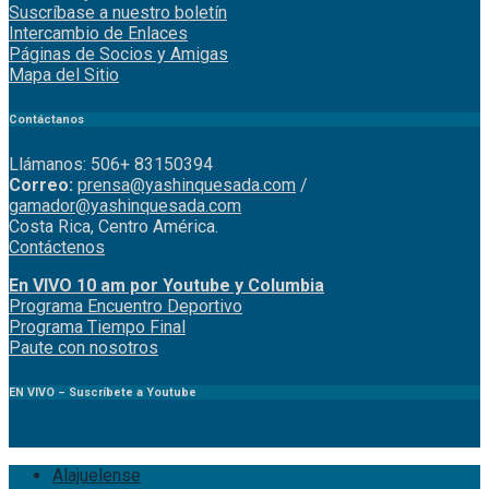
Suscríbase a nuestro boletín
Intercambio de Enlaces
Páginas de Socios y Amigas
Mapa del Sitio
Contáctanos
Llámanos: 506+ 83150394
Correo:
prensa@yashinquesada.com
/
gamador@yashinquesada.com
Costa Rica, Centro América.
Contáctenos
En VIVO 10 am por Youtube y Columbia
Program
a
Encuentro
Deportivo
Programa Tiempo Final
Paute
con
nosotr
os
EN VIVO – Suscríbete a Youtube
Alajuelense