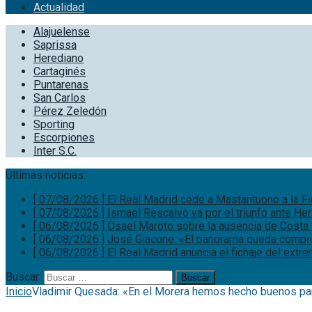
Actualidad
Alajuelense
Saprissa
Herediano
Cartaginés
Puntarenas
San Carlos
Pérez Zeledón
Sporting
Escorpiones
Inter S.C.
Últimas noticias:
[ 07/08/2026 ]
El Real Madrid cede a Mastantuono a la F
[ 07/08/2026 ]
Ismael Rescalvo va por el triunfo ante He
[ 06/08/2026 ]
Osael Maroto sobre la ausencia de Costa 
[ 06/08/2026 ]
José Giacone: «El panorama queda comp
[ 06/08/2026 ]
El Real Madrid anuncia el fichaje del ext
Buscar:
Inicio
Vladimir Quesada: «En el Morera hemos hecho buenos pa