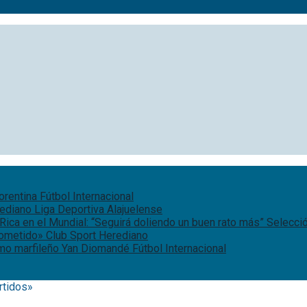
iorentina
Fútbol Internacional
rediano
Liga Deportiva Alajuelense
Rica en el Mundial: “Seguirá doliendo un buen rato más”
Selecci
rometido»
Club Sport Herediano
remo marfileño Yan Diomandé
Fútbol Internacional
rtidos»